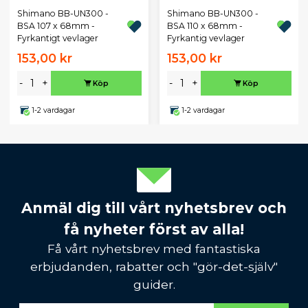
Shimano BB-UN300 -
Shimano BB-UN300 -
BSA 107 x 68mm -
BSA 110 x 68mm -
Fyrkantigt vevlager
Fyrkantig vevlager
153,00 kr
153,00 kr
-
+
-
+
Köp
Köp
1-2 vardagar
1-2 vardagar
Anmäl dig till vårt nyhetsbrev och
få nyheter först av alla!
Få vårt nyhetsbrev med fantastiska
erbjudanden, rabatter och "gör-det-själv"
guider.