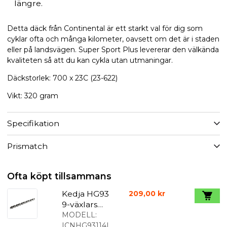
längre.
Detta däck från Continental är ett starkt val för dig som
cyklar ofta och många kilometer, oavsett om det är i staden
eller på landsvägen. Super Sport Plus levererar den välkända
kvaliteten så att du kan cykla utan utmaningar.
Däckstorlek: 700 x 23C (23-622)
Vikt: 320 gram
Specifikation
Prismatch
Ofta köpt tillsammans
Kedja HG93
209,00 kr
9-växlars
Ultegra-XT
MODELL:
ICNHG93114I