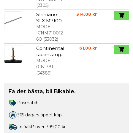
(
2305
)
Shimano
314,00 kr
SLX M7100
12 speed
MODELL:
Kedja 126
ICNM710012
länk
6Q
(
53032
)
Continental
61,00 kr
racerslang
700x18-25C
MODELL:
42 mm
0181781
(
54389
)
Få det bästa, bli Bikable.
Prismatch
365 dagars öppet köp
Fri frakt* över 799,00 kr