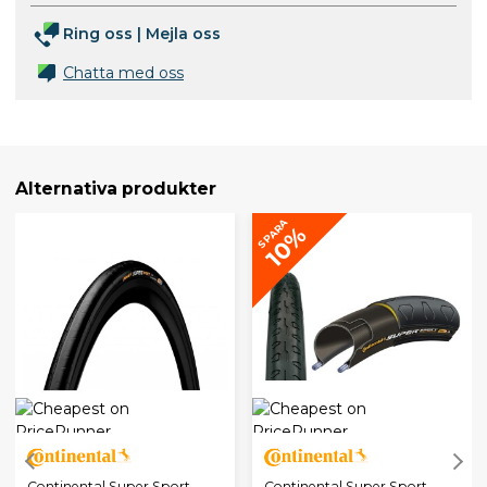
Ring oss
|
Mejla oss
Chatta med oss
Alternativa produkter
SPARA
10%
Continental Super Sport
Continental Super Sport