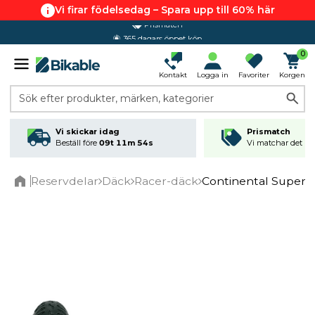
Vi firar födelsedag – Spara upp till 60% här
365 dagars öppet köp
0
Kontakt
Logga in
Favoriter
Korgen
Sök efter produkter, märken, kategorier
Vi skickar idag
Prismatch
Beställ före
09t 11m 54s
Vi matchar det läg
Reservdelar
Däck
Racer-däck
Continental Super S
Home