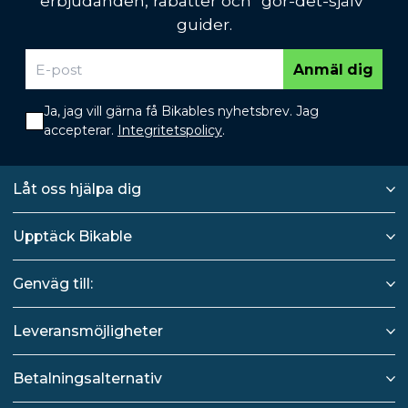
erbjudanden, rabatter och "gör-det-själv"
guider.
Anmäl dig
Ja, jag vill gärna få Bikables nyhetsbrev. Jag
accepterar.
Integritetspolicy
.
Låt oss hjälpa dig
Upptäck Bikable
Genväg till:
Leveransmöjligheter
Betalningsalternativ