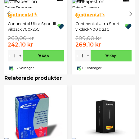
Continental Ultra Sport III
Continental Ultra Sport III
vikdäck 700x25C
vikdäck 700 x 23C
269,00 kr
299,00 kr
242,10 kr
269,10 kr
-
+
-
+
Köp
Köp
1-2 vardagar
1-2 vardagar
Relaterade produkter