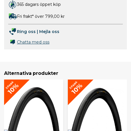
365 dagars öppet köp
Fri frakt* över 799,00 kr
Ring oss
|
Mejla oss
Chatta med oss
Alternativa produkter
SPARA
SPARA
10%
10%