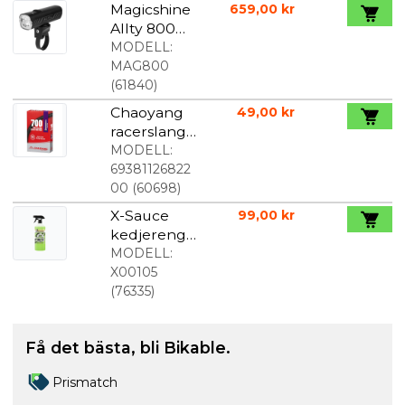
Magicshine
659,00 kr
Allty 800
lumen
MODELL:
Framlampa
MAG800
(
61840
)
Chaoyang
49,00 kr
racerslang
700 x 23-
MODELL:
28C 80 mm
69381126822
00
(
60698
)
X-Sauce
99,00 kr
kedjerengö
ring
MODELL:
avfettning
X00105
900 ml
(
76335
)
Få det bästa, bli Bikable.
Prismatch