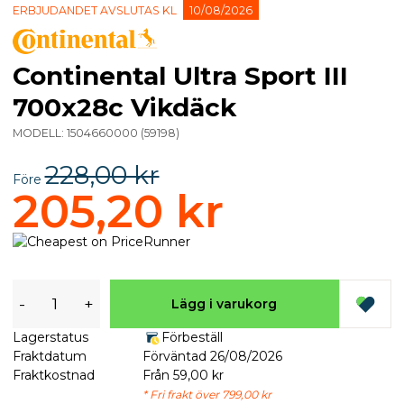
ERBJUDANDET AVSLUTAS KL
10/08/2026
Continental Ultra Sport III
700x28c Vikdäck
MODELL:
1504660000
(
59198
)
228,00 kr
Före
205,20 kr
-
+
Lägg i varukorg
Lagerstatus
Förbeställ
Fraktdatum
Förväntad 26/08/2026
Fraktkostnad
Från 59,00 kr
* Fri frakt över 799,00 kr