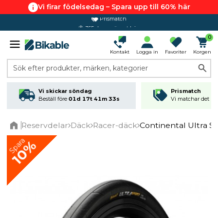
Vi firar födelsedag – Spara upp till 60% här
365 dagars öppet köp
0
Kontakt
Logga in
Favoriter
Korgen
Sök efter produkter, märken, kategorier
Vi skickar söndag
Prismatch
Beställ före
01d 17t 41m 32s
Vi matchar det läg
Reservdelar
Däck
Racer-däck
Continental Ultra Sp
Home
Spara
10%