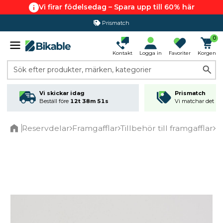
Vi firar födelsedag – Spara upp till 60% här
Prismatch
0
Kontakt
Logga in
Favoriter
Korgen
Sök efter produkter, märken, kategorier
Vi skickar idag
Prismatch
Beställ före
12t 38m 51s
Vi matchar det läg
Reservdelar
Framgafflar
Tillbehör till framgafflar
F
Home