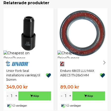
Relaterade produkter
Unior Fork Seal
Enduro 6803 LLU MAX
installations værktøj til
ABEC3 17x26x5 MM
34mm
349,00 kr
89,00 kr
-
+
-
+
Köp
Köp
1-2 vardagar
1-2 vardagar