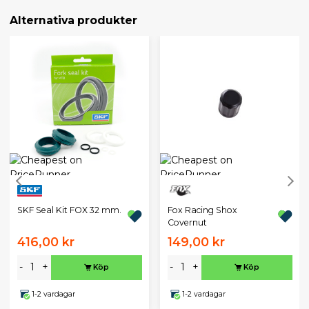
Alternativa produkter
SKF Seal Kit FOX 32 mm.
Fox Racing Shox
Covernut
416,00 kr
149,00 kr
-
+
-
+
Köp
Köp
1-2 vardagar
1-2 vardagar