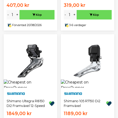
407,00 kr
319,00 kr
-
+
-
+
Köp
Köp
Förväntad 20/08/2026
3-6 vardagar
Shimano Ultegra R8150
Shimano 105 R7150 Di2
DI2 Framväxel 12-Speed
Framväxel
1849,00 kr
1189,00 kr