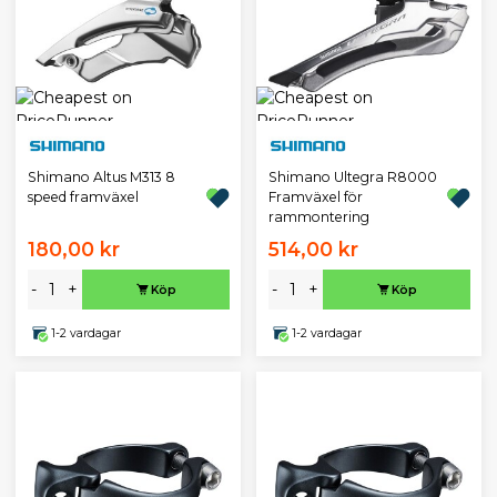
Shimano Altus M313 8
Shimano Ultegra R8000
speed framväxel
Framväxel för
rammontering
180,00 kr
514,00 kr
-
+
-
+
Köp
Köp
1-2 vardagar
1-2 vardagar