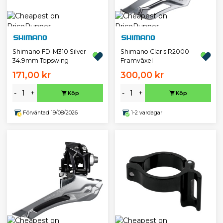
Shimano FD-M310 Silver
Shimano Claris R2000
34.9mm Topswing
Framväxel
171,00 kr
300,00 kr
-
+
-
+
Köp
Köp
Förväntad 19/08/2026
1-2 vardagar