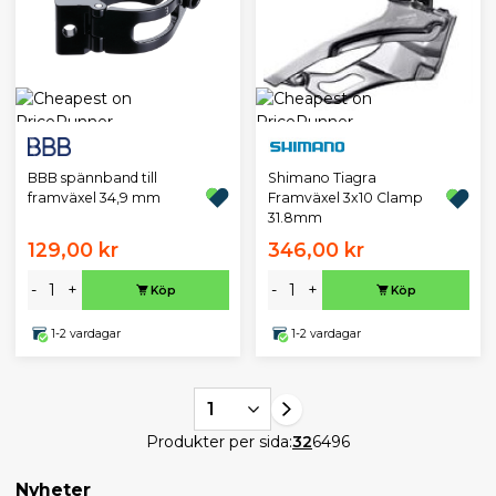
BBB spännband till
Shimano Tiagra
framväxel 34,9 mm
Framväxel 3x10 Clamp
31.8mm
129,00 kr
346,00 kr
-
+
-
+
Köp
Köp
1-2 vardagar
1-2 vardagar
1
Produkter per sida:
32
64
96
Nyheter