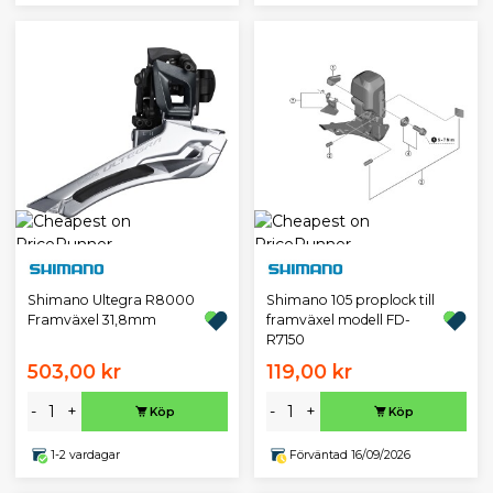
Shimano Ultegra R8000
Shimano 105 proplock till
Framväxel 31,8mm
framväxel modell FD-
R7150
503,00 kr
119,00 kr
-
+
-
+
Köp
Köp
1-2 vardagar
Förväntad 16/09/2026