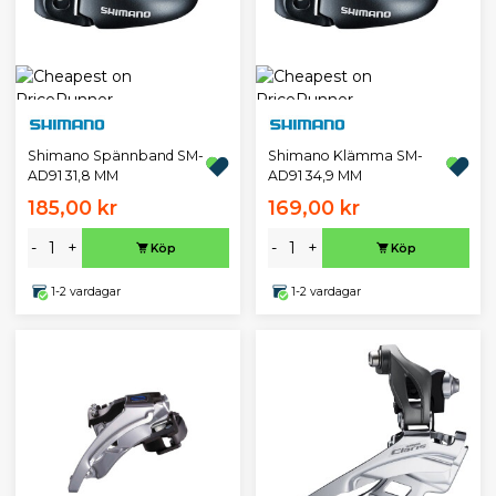
Shimano Spännband SM-
Shimano Klämma SM-
AD91 31,8 MM
AD91 34,9 MM
185,00 kr
169,00 kr
-
+
-
+
Köp
Köp
1-2 vardagar
1-2 vardagar