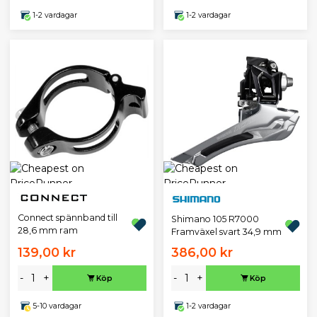
1-2 vardagar
1-2 vardagar
Connect spännband till
Shimano 105 R7000
28,6 mm ram
Framväxel svart 34,9 mm
139,00 kr
386,00 kr
-
+
-
+
Köp
Köp
5-10 vardagar
1-2 vardagar