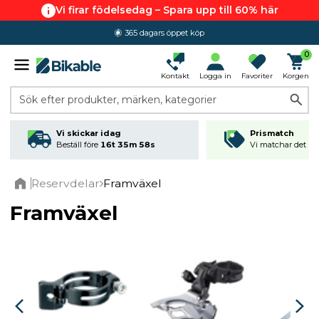
Vi firar födelsedag – Spara upp till 60% här
365 dagars öppet köp
0
Kontakt
Logga in
Favoriter
Korgen
Sök efter produkter, märken, kategorier
Vi skickar idag
Prismatch
Beställ före
16t 35m 57s
Vi matchar det läg
Reservdelar
Framväxel
Home
Framväxel