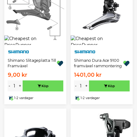
Shimano Slitageplatta Till
Shimano Dura Ace 9100
Framväxel
framväxel rammontering
9,00 kr
1401,00 kr
-
+
-
+
Köp
Köp
1-2 vardagar
1-2 vardagar