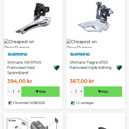
Shimano 105 R7100
Shimano Tiagra 4700
Framväxel med
framväxel triple lödning
Spännband
394,00 kr
367,00 kr
-
+
-
+
Köp
Köp
Förväntad 14/08/2026
1-2 vardagar