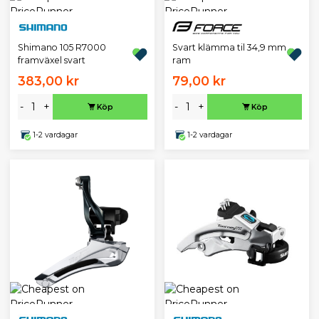
Shimano 105 R7000
Svart klämma til 34,9 mm
framväxel svart
ram
383,00 kr
79,00 kr
-
+
-
+
Köp
Köp
1-2 vardagar
1-2 vardagar