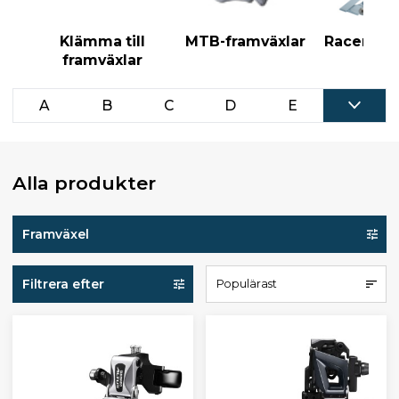
Klämma till
MTB-framväxlar
Racer-fra
framväxlar
A
B
C
D
E
Alla produkter
Framväxel
Filtrera efter
Populärast