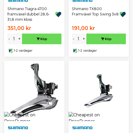
Shimano Tiagra 4700
Shimano TX800
framväxel dubbel 28,6-
Framväxel Top Swing 3x8
31,8 mm kloss
351,00 kr
191,00 kr
-
+
-
+
Köp
Köp
1-2 vardagar
1-2 vardagar