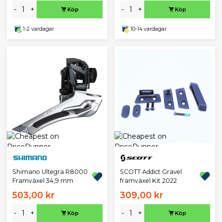
-
+
-
+
Köp
Köp
1-2 vardagar
10-14 vardagar
SCOTT Addict Gravel
Shimano Ultegra R8000
framväxel Kit 2022
Framväxel 34,9 mm
503,00 kr
309,00 kr
-
+
-
+
Köp
Köp