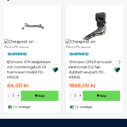
Shimano XTR kedjeledare
Shimano GRX framväxel
och monteringsbult till
elektronisk Di2 fær
framväxel modell FD-
dubbelt vevparti FD-
M9025
RX825
64,00 kr
1866,00 kr
-
+
-
+
Köp
Köp
1-2 vardagar
1-2 vardagar