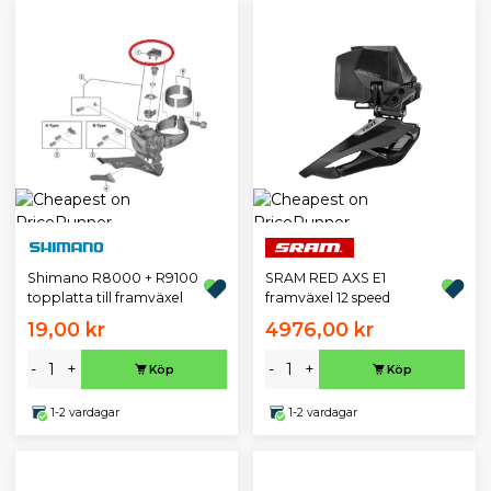
Shimano R8000 + R9100
SRAM RED AXS E1
topplatta till framväxel
framväxel 12 speed
19,00 kr
4976,00 kr
-
+
-
+
Köp
Köp
1-2 vardagar
1-2 vardagar