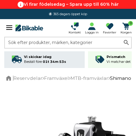
Vi firar födelsedag – Spara upp till 60% här
365 dagars öppet köp
0
Kontakt
Logga in
Favoriter
Korgen
Sök efter produkter, märken, kategorier
Vi skickar idag
Prismatch
Beställ före
01t 34m 53s
Vi matchar det läg
Reservdelar
Framväxel
MTB-framväxlar
Shimano Al
Home