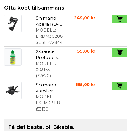
Ofta köpt tillsammans
Shimano
249,00 kr
Acera RD-
M3020 7/8
MODELL:
SpeedBakv
ERDM30208
äxel
SGSL
(
72844
)
X-Sauce
59,00 kr
Prolube vax
för alla
MODELL:
väder 125ml
X03165
(
37620
)
Shimano
185,00 kr
vänster
MTB
MODELL:
växelreglag
ESLM315LB
e m. kabler
(
53130
)
Få det bästa, bli Bikable.