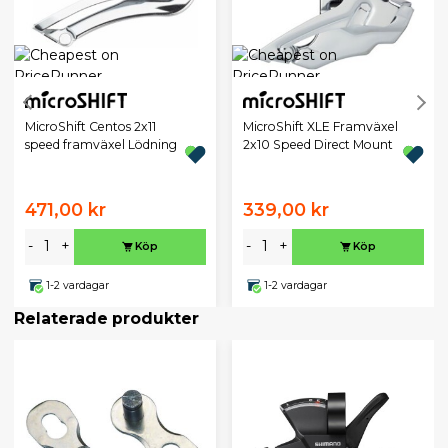
MicroShift Centos 2x11
MicroShift XLE Framväxel
speed framväxel Lödning
2x10 Speed Direct Mount
471,00 kr
339,00 kr
-
+
-
+
Köp
Köp
1-2 vardagar
1-2 vardagar
Relaterade produkter