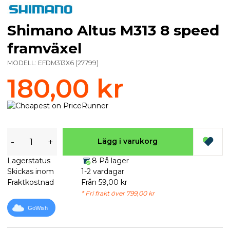
Shimano Altus M313 8 speed
framväxel
MODELL:
EFDM313X6
(
27799
)
180,00 kr
-
+
Lägg i varukorg
Lagerstatus
8 På lager
Skickas inom
1-2 vardagar
Fraktkostnad
Från 59,00 kr
* Fri frakt över 799,00 kr
GoWish