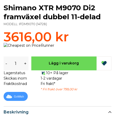
Shimano XTR M9070 Di2
framväxel dubbel 11-delad
MODELL:
IFDM9070
(
14728
)
3616,00 kr
-
+
Lägg i varukorg
Lagerstatus
10+ På lager
Skickas inom
1-2 vardagar
Fraktkostnad
Fri frakt*
* Fri frakt över 799,00 kr
GoWish
Beskrivning