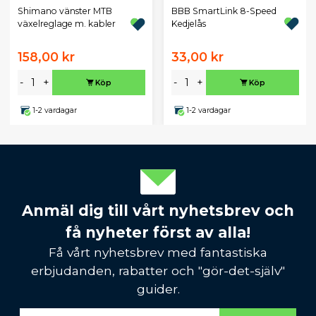
BBB SmartLink 8-Speed
Shimano vänster MTB
Kedjelås
växelreglage m. kabler
158,00 kr
33,00 kr
-
+
-
+
Köp
Köp
1-2 vardagar
1-2 vardagar
Anmäl dig till vårt nyhetsbrev och
få nyheter först av alla!
Få vårt nyhetsbrev med fantastiska
erbjudanden, rabatter och "gör-det-själv"
guider.