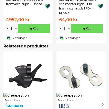
framväxel triple 11-speed
och monteringsbult till
framväxel modell FD-
M9025
4952,00 kr
64,00 kr
-
+
-
+
Köp
Köp
1-2 vardagar
1-2 vardagar
Relaterade produkter