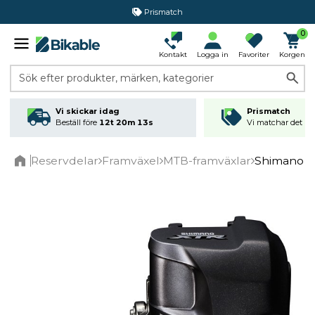
Prismatch
0
Kontakt
Logga in
Favoriter
Korgen
Sök efter produkter, märken, kategorier
Vi skickar idag
Prismatch
Beställ före
12t 20m 13s
Vi matchar det läg
Reservdelar
Framväxel
MTB-framväxlar
Shimano X
Home