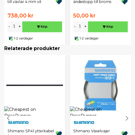
till växlar 4 mm vit
ändestopp till broms
738,00 kr
50,00 kr
-
+
-
+
Köp
Köp
1-2 vardagar
1-2 vardagar
Relaterade produkter
Shimano SP41 ytterkabel
Shimano Växelvajer