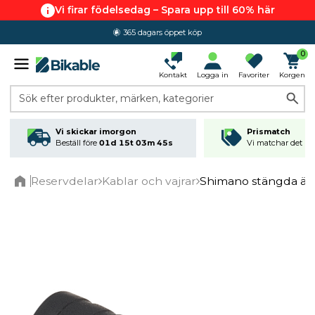
Vi firar födelsedag – Spara upp till 60% här
365 dagars öppet köp
0
Kontakt
Logga in
Favoriter
Korgen
Sök efter produkter, märken, kategorier
Vi skickar imorgon
Prismatch
Beställ före
01d 15t 03m 44s
Vi matchar det läg
Reservdelar
Kablar och vajrar
Shimano stängda änd
Home