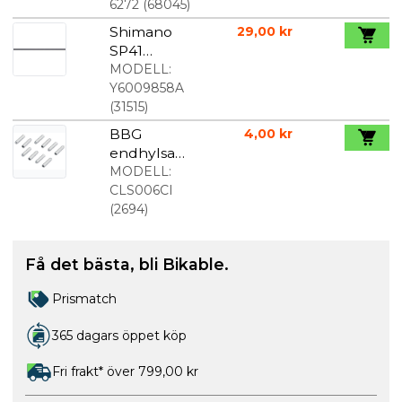
6272
(
68045
)
Shimano
29,00 kr
SP41
ytterkabel
MODELL:
för växel 4
Y6009858A
mm svart
(
31515
)
BBG
4,00 kr
endhylsa
för
MODELL:
växelvajer
CLS006CI
1,2 mm 10 st
(
2694
)
Få det bästa, bli Bikable.
Prismatch
365 dagars öppet köp
Fri frakt* över 799,00 kr