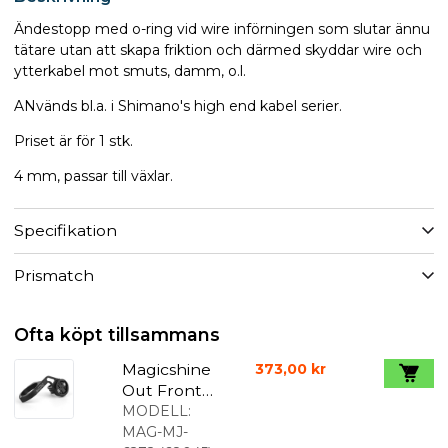
Ändestopp med o-ring vid wire införningen som slutar ännu
tätare utan att skapa friktion och därmed skyddar wire och
ytterkabel mot smuts, damm, o.l.
ANvänds bl.a. i Shimano's high end kabel serier.
Priset är för 1 stk.
4 mm, passar till växlar.
Specifikation
Prismatch
Ofta köpt tillsammans
Magicshine
373,00 kr
Out Front
Mount
MODELL:
Kompakt
MAG-MJ-