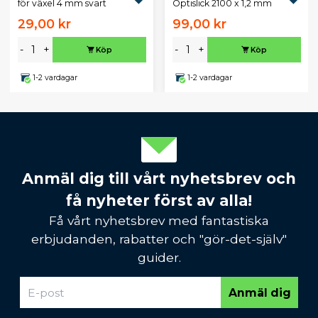
för växel 4 mm svart
Optislick 2100 x 1,2 mm
29,00 kr
99,00 kr
-
+
-
+
Köp
Köp
1-2 vardagar
1-2 vardagar
Anmäl dig till vårt nyhetsbrev och
få nyheter först av alla!
Få vårt nyhetsbrev med fantastiska
erbjudanden, rabatter och "gör-det-själv"
guider.
Anmäl dig