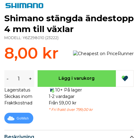
Shimano stängda ändestopp
4 mm till växlar
MODELL:
Y6Z298010
(
23222
)
8,00 kr
-
+
Lägg i varukorg
Lagerstatus
10+ På lager
Skickas inom
1-2 vardagar
Fraktkostnad
Från 59,00 kr
* Fri frakt över 799,00 kr
GoWish
Beskrivning