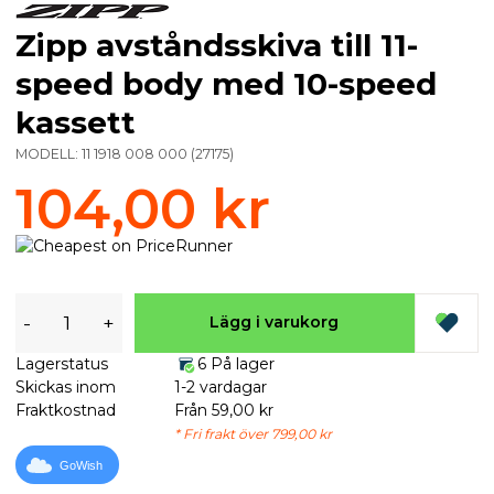
Zipp avståndsskiva till 11-
speed body med 10-speed
kassett
MODELL:
11 1918 008 000
(
27175
)
104,00 kr
-
+
Lägg i varukorg
Lagerstatus
6 På lager
Skickas inom
1-2 vardagar
Fraktkostnad
Från 59,00 kr
* Fri frakt över 799,00 kr
GoWish