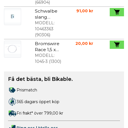
(
66904
)
Schwalbe
91,00 kr
slang
700x28-45c
MODELL:
60 mm lång
10463363
racerventil
(
90306
)
SV17
Bromswire
20,00 kr
Race 1,5 x
2000 mm
MODELL:
1045-3
(
1300
)
Få det bästa, bli Bikable.
Prismatch
365 dagars öppet köp
Fri frakt* över 799,00 kr