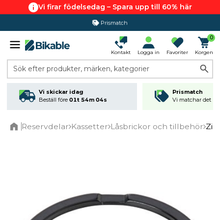
Vi firar födelsedag – Spara upp till 60% här
Prismatch
0
Kontakt
Logga in
Favoriter
Korgen
Sök efter produkter, märken, kategorier
Vi skickar idag
Prismatch
Beställ före
01t 54m 03s
Vi matchar det läg
Reservdelar
Kassetter
Låsbrickor och tillbehör
Zip
Home