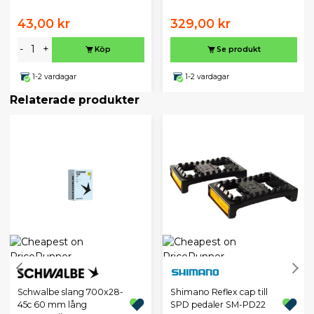
43,00 kr
329,00 kr
-
+
Köp
Se produkt
1-2 vardagar
1-2 vardagar
Relaterade produkter
Schwalbe slang 700x28-
Shimano Reflex cap till
45c 60 mm lång
SPD pedaler SM-PD22