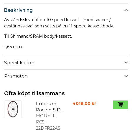
Beskrivning
Avståndsskiva till en 10 speed kassett (med spacer /
avståndsskiva) som sätts på en 11-speed kassettbody.
Till Shimano/SRAM body/kassett.
1,85 mm.
Specifikation
Prismatch
Ofta köpt tillsammans
Fulcrum
4019,00 kr
Racing 5 DB
Hjulset
MODELL:
RC5-
22DFR22AS