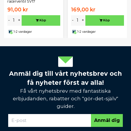
racerventil SV17
91,00 kr
169,00 kr
-
+
-
+
Köp
Köp
1-2 vardagar
1-2 vardagar
Anmäl dig till vårt nyhetsbrev och
få nyheter först av alla!
Få vårt nyhetsbrev med fantastiska
erbjudanden, rabatter och "gör-det-själv"
guider.
Anmäl dig