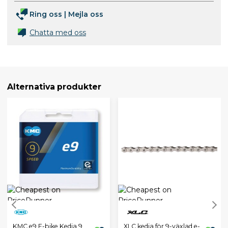
Ring oss
|
Mejla oss
Chatta med oss
Alternativa produkter
KMC e9 E-bike Kedja 9
XLC kedja för 9-växlad e-