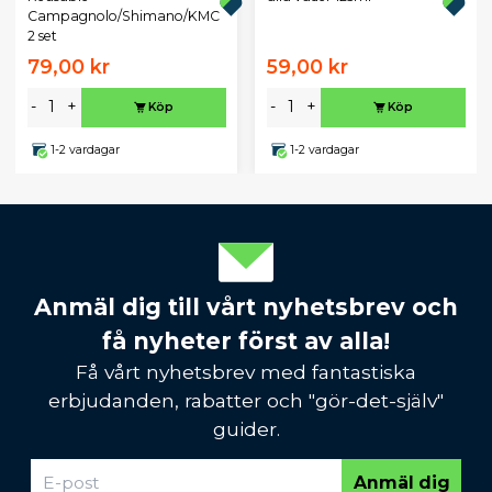
Campagnolo/Shimano/KMC
2 set
79,00 kr
59,00 kr
-
+
-
+
Köp
Köp
1-2 vardagar
1-2 vardagar
Anmäl dig till vårt nyhetsbrev och
få nyheter först av alla!
Få vårt nyhetsbrev med fantastiska
erbjudanden, rabatter och "gör-det-själv"
guider.
Anmäl dig