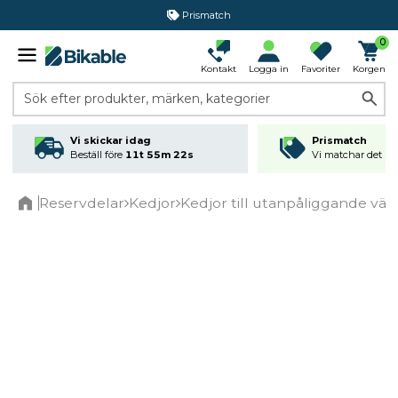
Prismatch
0
Kontakt
Logga in
Favoriter
Korgen
Sök efter produkter, märken, kategorier
Vi skickar idag
Prismatch
Beställ före
11t 55m 22s
Vi matchar det läg
Reservdelar
Kedjor
Kedjor till utanpåliggande väx
Home