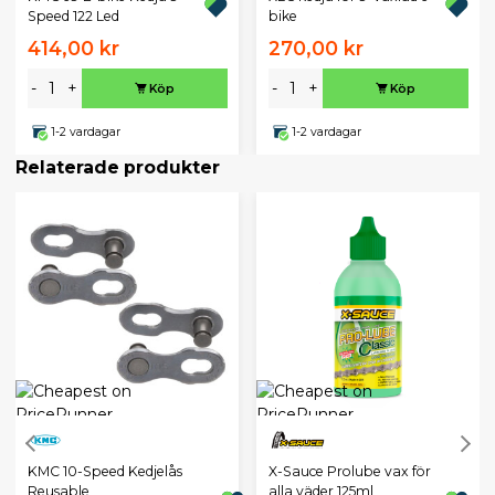
Speed 122 Led
bike
414,00 kr
270,00 kr
-
+
-
+
Köp
Köp
1-2 vardagar
1-2 vardagar
Relaterade produkter
KMC 10-Speed Kedjelås
X-Sauce Prolube vax för
Reusable
alla väder 125ml