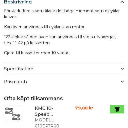
Beskrivning
Förstärkt kedja som klarar det höga moment som elcyklar
kräver.
Kan även användas till cyklar utan motor.
122 länkar så den även kan användas till stora utväxingar,
t.ex. 11-42 på kassetten.
Gjord till kassetter med 10 växlar.
Specifikation
Prismatch
Ofta köpt tillsammans
KMC 10-
79,00 kr
Speed
Kedjelås
MODELL:
Reusable
C10EPTR00