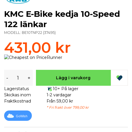
KMC E-Bike kedja 10-Speed
122 länkar
MODELL:
BE10TNP22
(
37495
)
431,00 kr
-
+
Lägg i varukorg
Lagerstatus
10+ På lager
Skickas inom
1-2 vardagar
Fraktkostnad
Från 59,00 kr
* Fri frakt över 799,00 kr
GoWish