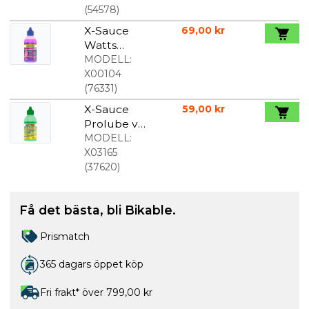
Campagnol
(
54578
)
o/Shimano/
X-Sauce
69,00 kr
KMC 2 set
Watts
Kedjeolja
MODELL:
125 ml
X00104
(
76331
)
X-Sauce
59,00 kr
Prolube vax
för alla
MODELL:
väder 125ml
X03165
(
37620
)
Få det bästa, bli Bikable.
Prismatch
365 dagars öppet köp
Fri frakt* över 799,00 kr