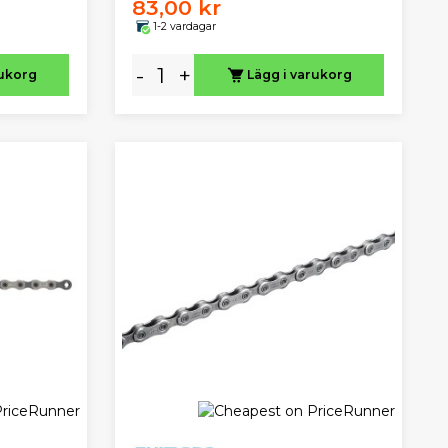
83,00 kr
1-2 vardagar
-
+
rukorg
Lägg i varukorg