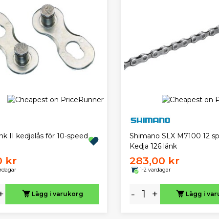
nk II kedjelås för 10-speed
Shimano SLX M7100 12 s
Kedja 126 länk
0 kr
283,00 kr
ardagar
1-2 vardagar
+
-
+
Lägg i varukorg
Lägg i va