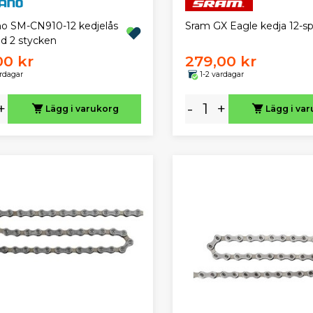
o SM-CN910-12 kedjelås
Sram GX Eagle kedja 12-s
ed 2 stycken
00 kr
279,00 kr
ardagar
1-2 vardagar
+
-
+
Lägg i varukorg
Lägg i va