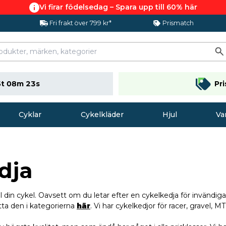
Vi firar födelsedag – Spara upp till 60% här
Fri frakt över 799 kr*
Prismatch
t 08m 22s
Pr
Cyklar
Cykelkläder
Hjul
Va
dja
ll din cykel. Oavsett om du letar efter en cykelkedja för invändiga v
ta den i kategorierna
här
. Vi har cykelkedjor för racer, gravel,