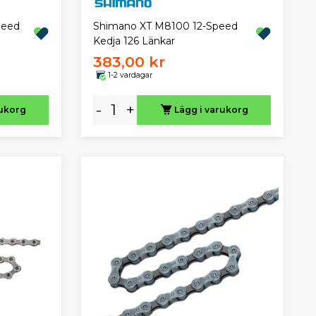
peed
Shimano XT M8100 12-Speed
Kedja 126 Länkar
383,00 kr
1-2 vardagar
-
+
rukorg
Lägg i varukorg