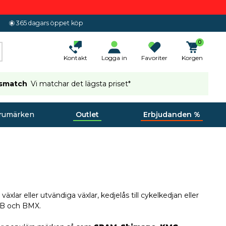
365 dagars öppet köp
0
Kontakt
Logga in
Favoriter
Korgen
ismatch
Vi matchar det lägsta priset*
rumärken
Outlet
Erbjudanden %
äxlar eller utvändiga växlar, kedjelås till cykelkedjan eller
 MTB och BMX.