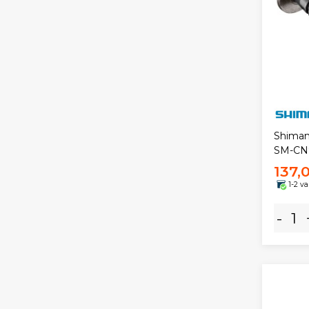
Shiman
SM-CN9
137,
1-2 v
-