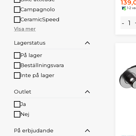
139,
1-2 v
Campagnolo
CeramicSpeed
-
Visa mer
Lagerstatus
På lager
Beställningsvara
Inte på lager
Outlet
Ja
Nej
På erbjudande