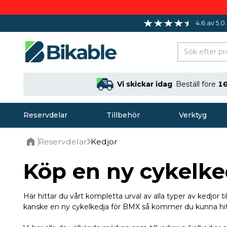
4.6 av 5.0
Vi skickar idag
Beställ före
16
Reservdelar
Tillbehör
Verktyg
Reservdelar
Kedjor
Home
Köp en ny cykelke
Här hittar du vårt kompletta urval av alla typer av kedjor ti
kanske en ny cykelkedja för BMX så kommer du kunna hit