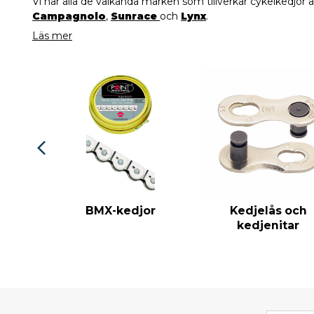
Vi har alla de välkända märken som tillverkar cykelkedjor 
Campagnolo
,
Sunrace
och
Lynx
.
Läs mer
BMX-kedjor
Kedjelås och
kedjenitar