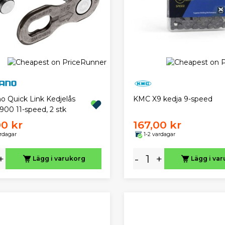
KMC X9 kedja 9-speed
o Quick Link Kedjelås
00 11-speed, 2 stk
00 kr
167,00 kr
ardagar
1-2 vardagar
+
-
+
Lägg i varukorg
Lägg i va