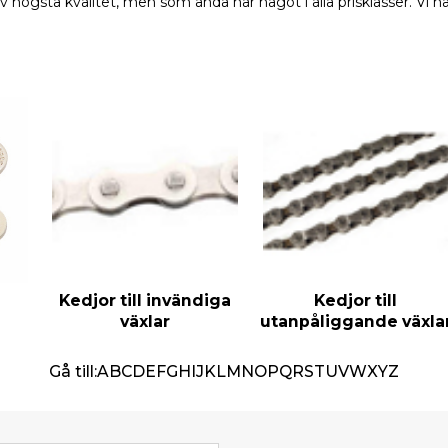
av högsta kvalitet, men som ändå har något i alla prisklasser. Vi
Kedjor till invändiga
Kedjor till
växlar
utanpåliggande växla
Gå till:
A
B
C
D
E
F
G
H
I
J
K
L
M
N
O
P
Q
R
S
T
U
V
W
X
Y
Z