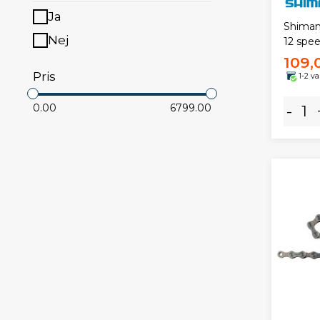
Ja
Shiman
Nej
12 spe
109,
Pris
1-2 v
0.00
6799.00
-