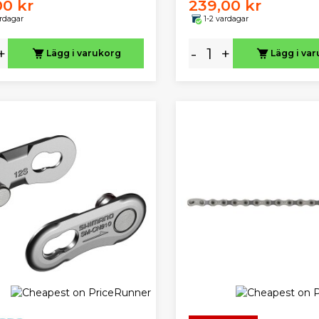
00 kr
239,00 kr
ardagar
1-2 vardagar
+
-
+
Lägg i varukorg
Lägg i va