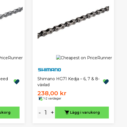
peed
Shimano HG71 Kedja – 6, 7 & 8-
växlad
238,00 kr
1-2 vardagar
-
+
rukorg
Lägg i varukorg