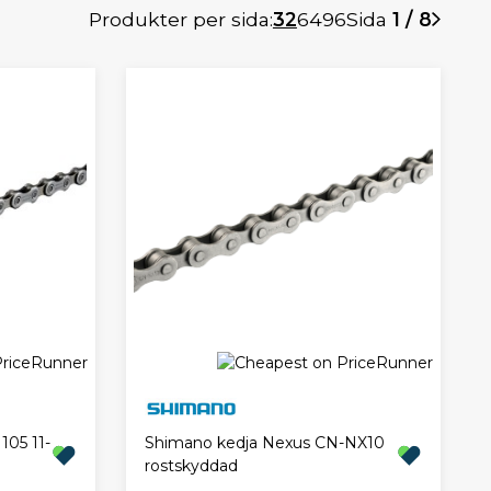
Produkter per sida:
32
64
96
Sida
1 / 8
05 11-
Shimano kedja Nexus CN-NX10
rostskyddad