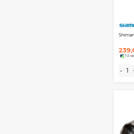
Shiman
239,
1-2 v
-