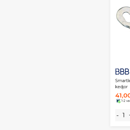
Smartli
kedjor
41,0
1-2 v
-