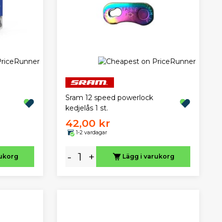
Sram 12 speed powerlock
kedjelås 1 st.
42,00 kr
1-2 vardagar
-
+
rukorg
Lägg i varukorg