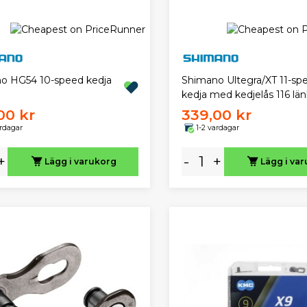
o HG54 10-speed kedja
Shimano Ultegra/XT 11-sp
kedja med kedjelås 116 län
00 kr
339,00 kr
ardagar
1-2 vardagar
+
-
+
Lägg i varukorg
Lägg i va