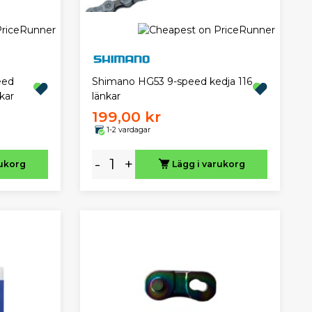
eed
Shimano HG53 9-speed kedja 116
kar
länkar
199,00 kr
1-2 vardagar
-
+
rukorg
Lägg i varukorg