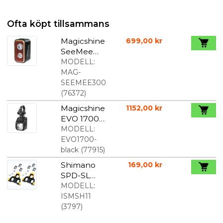
Ofta köpt tillsammans
Magicshine
699,00 kr
SeeMee
300
MODELL:
baklampa
MAG-
SEEMEE300
(
76372
)
Magicshine
1152,00 kr
EVO 1700
cykellampa
MODELL:
1700 lumen
EVO1700-
black
(
77915
)
Shimano
169,00 kr
SPD-SL
klossar gul
MODELL:
ISMSH11
(
3797
)