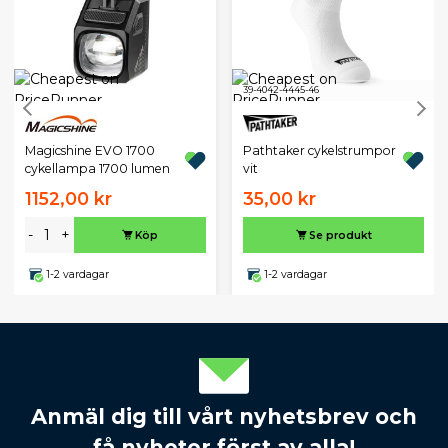
39-40
42-44
45-46
Magicshine EVO 1700
Pathtaker cykelstrumpor
cykellampa 1700 lumen
vit
1152,00 kr
35,00 kr
-
+
Köp
Se produkt
1-2 vardagar
1-2 vardagar
Anmäl dig till vårt nyhetsbrev och
få nyheter först av alla!