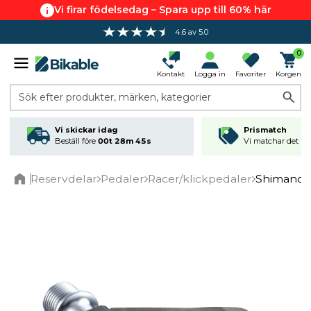
Vi firar födelsedag – Spara upp till 60% här
4.6 av 5.0
Fri frakt över 799 kr*
0
Kontakt
Logga in
Favoriter
Korgen
Sök efter produkter, märken, kategorier
Vi skickar idag
Prismatch
Beställ före
00t 28m 44s
Vi matchar det läg
Reservdelar
Pedaler
Racer/klickpedaler
Shimano 
Home