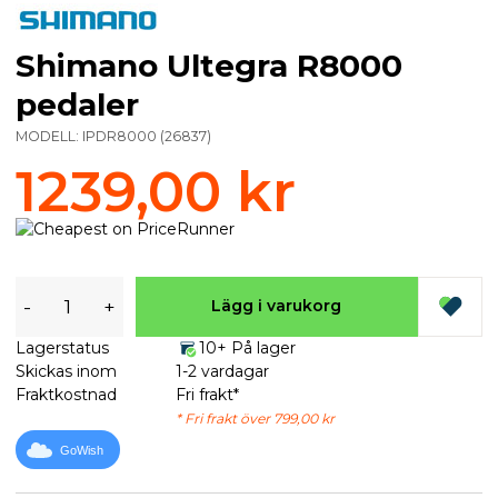
Shimano Ultegra R8000
pedaler
MODELL:
IPDR8000
(
26837
)
1239,00 kr
-
+
Lägg i varukorg
Lagerstatus
10+ På lager
Skickas inom
1-2 vardagar
Fraktkostnad
Fri frakt*
* Fri frakt över 799,00 kr
GoWish