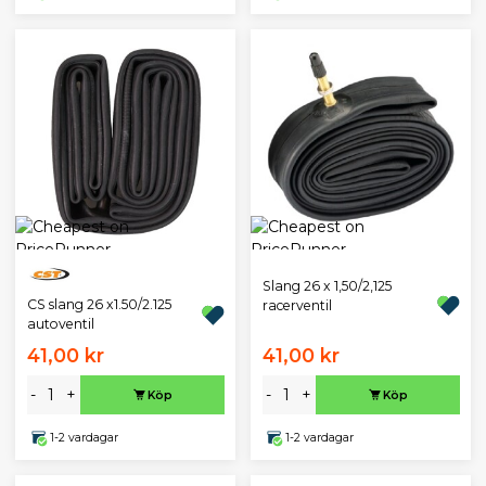
Slang 26 x 1,50/2,125
CS slang 26 x1.50/2.125
racerventil
autoventil
41,00 kr
41,00 kr
-
+
-
+
Köp
Köp
1-2 vardagar
1-2 vardagar