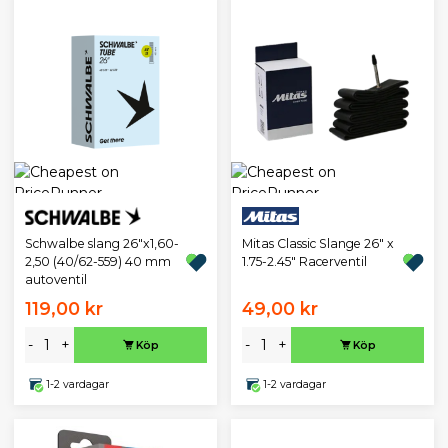
Schwalbe slang 26"x1,60-
Mitas Classic Slange 26" x
2,50 (40/62-559) 40 mm
1.75-2.45" Racerventil
autoventil
119,00 kr
49,00 kr
-
+
-
+
Köp
Köp
1-2 vardagar
1-2 vardagar