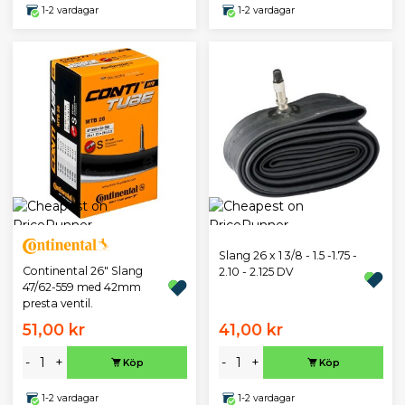
1-2 vardagar
1-2 vardagar
Slang 26 x 1 3/8 - 1.5 -1.75 -
Continental 26" Slang
2.10 - 2.125 DV
47/62-559 med 42mm
presta ventil.
51,00 kr
41,00 kr
-
+
-
+
Köp
Köp
1-2 vardagar
1-2 vardagar