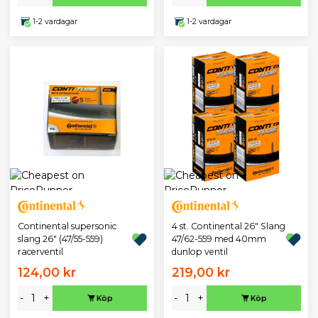
1-2 vardagar
1-2 vardagar
Continental supersonic
4 st. Continental 26" Slang
slang 26" (47/55-559)
47/62-559 med 40mm
racerventil
dunlop ventil
124,00 kr
219,00 kr
-
+
-
+
Köp
Köp