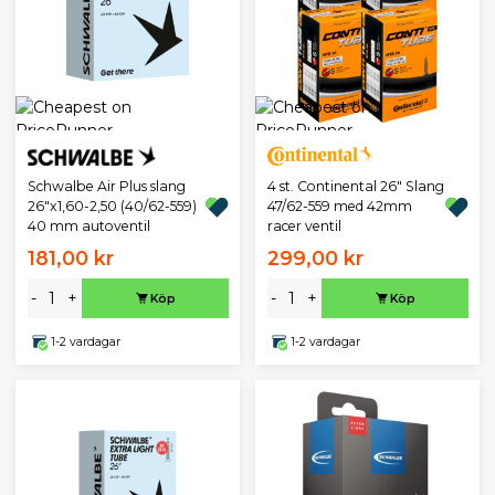
Schwalbe Air Plus slang
4 st. Continental 26" Slang
26"x1,60-2,50 (40/62-559)
47/62-559 med 42mm
40 mm autoventil
racer ventil
181,00 kr
299,00 kr
-
+
-
+
Köp
Köp
1-2 vardagar
1-2 vardagar