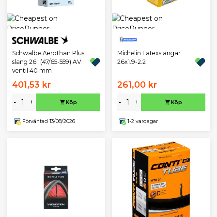
Schwalbe Aerothan Plus
Michelin Latexslangar
slang 26" (47/65-559) AV
26x1.9-2.2
ventil 40 mm
401,53 kr
261,00 kr
-
+
-
+
Köp
Köp
Förväntad 13/08/2026
1-2 vardagar