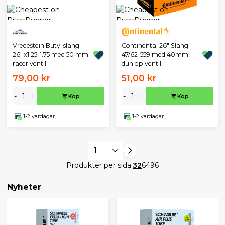
Continental 26" Slang
Vredestein Butyl slang
47/62-559 med 40mm
26''x1.25-1.75 med 50 mm
dunlop ventil.
racer ventil
79,00 kr
51,00 kr
-
+
-
+
Köp
Köp
1-2 vardagar
1-2 vardagar
1
Produkter per sida:
32
64
96
Nyheter