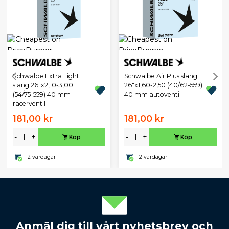
Schwalbe Extra Light
Schwalbe Air Plus slang
slang 26"x2,10-3,00
26"x1,60-2,50 (40/62-559)
(54/75-559) 40 mm
40 mm autoventil
racerventil
181,00 kr
181,00 kr
-
+
-
+
Köp
Köp
1-2 vardagar
1-2 vardagar
Anmäl dig till vårt nyhetsbrev och