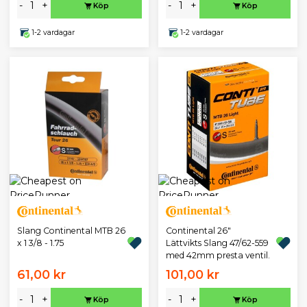
-
+
-
+
Köp
Köp
1-2 vardagar
1-2 vardagar
Slang Continental MTB 26
Continental 26"
x 1 3/8 - 1.75
Lättvikts Slang 47/62-559
med 42mm presta ventil.
61,00 kr
101,00 kr
-
+
-
+
Köp
Köp