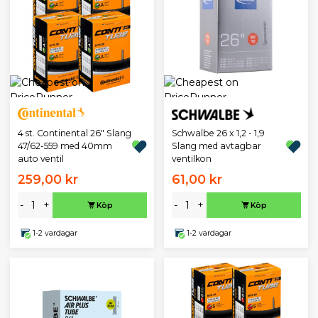
4 st. Continental 26" Slang
Schwalbe 26 x 1,2 - 1,9
47/62-559 med 40mm
Slang med avtagbar
auto ventil
ventilkon
259,00 kr
61,00 kr
-
+
-
+
Köp
Köp
1-2 vardagar
1-2 vardagar