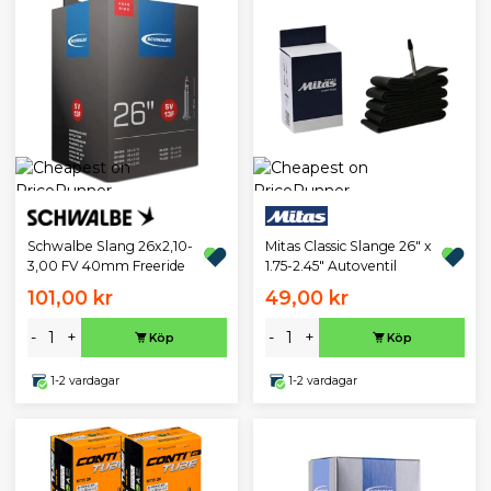
Schwalbe Slang 26x2,10-
Mitas Classic Slange 26" x
3,00 FV 40mm Freeride
1.75-2.45" Autoventil
101,00 kr
49,00 kr
-
+
-
+
Köp
Köp
1-2 vardagar
1-2 vardagar