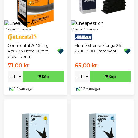
Continental 26" Slang
Mitas Extreme Slange 26"
47/62-559 med 60mm
x 2.10-3.00" Racerventil
presta ventil.
71,00 kr
65,00 kr
-
+
-
+
Köp
Köp
1-2 vardagar
1-2 vardagar