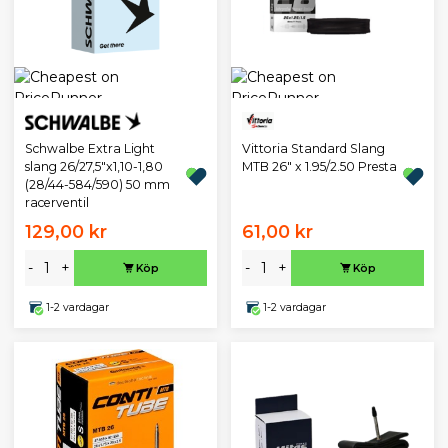
Schwalbe Extra Light
Vittoria Standard Slang
slang 26/27,5"x1,10-1,80
MTB 26" x 1.95/2.50 Presta
(28/44-584/590) 50 mm
racerventil
129,00 kr
61,00 kr
-
+
-
+
Köp
Köp
1-2 vardagar
1-2 vardagar