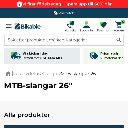
Vi firar födelsedag – Spara upp till 60% här
365 dagars öppet köp
0
Kontakt
Logga in
Favoriter
Korgen
Sök efter produkter, märken, kategorier
Vi skickar idag
Prismatch
Beställ före
06t 14m 39s
Vi matchar det läg
Reservdelar
Slangar
MTB-slangar 26"
Home
MTB-slangar 26"
Alla produkter