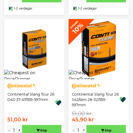
1-2 vardagar
1-2 vardagar
SPARA
10%
Continental Slang Tour 26
Continental Slang Tour 26
D40 37-47/559-597mm
S42/slim 28-32/559-
597mm
51,00 kr
51,00 kr
45,90 kr
-
+
-
+
Köp
Köp