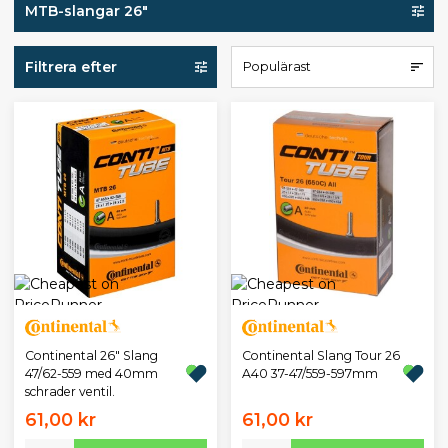
MTB-slangar 26"
Filtrera efter
Populärast
Continental 26" Slang
Continental Slang Tour 26
47/62-559 med 40mm
A40 37-47/559-597mm
schrader ventil.
61,00 kr
61,00 kr