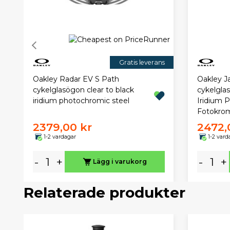
Gratis leverans
Oakley Radar EV S Path
Oakley J
cykelglasögon clear to black
cykelgla
iridium photochromic steel
Iridium P
Fotokrom
2379,00 kr
2472,
1-2 vardagar
1-2 vard
-
+
-
+
Lägg i varukorg
Relaterade produkter