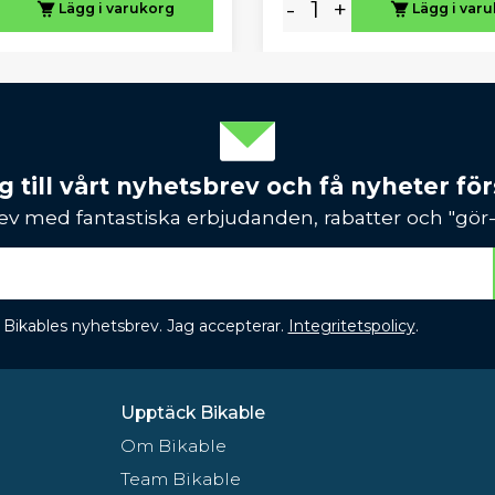
-
+
Lägg i varukorg
Lägg i var
 till vårt nyhetsbrev och få nyheter förs
ev med fantastiska erbjudanden, rabatter och "gör-d
 få Bikables nyhetsbrev. Jag accepterar.
Integritetspolicy
.
Upptäck Bikable
Om Bikable
Team Bikable