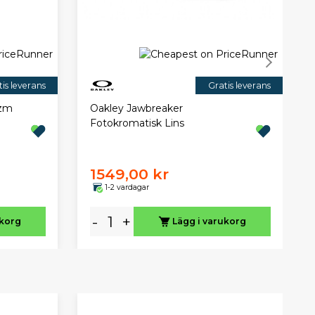
is leverans
Gratis leverans
izm
Oakley Jawbreaker
Fotokromatisk Lins
1549,00 kr
1-2 vardagar
-
+
ukorg
Lägg i varukorg