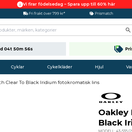
Vi firar födelsedag – Spara upp till 60% här
Fri frakt över 799 kr*
Prismatch
d 04t 50m 55s
Pr
Cyklar
Cykelkläder
Hjul
Va
h Clear To Black Iridium fotokromatisk lins
Oakley 
Black I
MODELL:
43-535
(
2