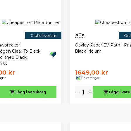
Gratis leverans
Grat
awbreaker
Oakley Radar EV Path - Pr
sögon Clear To Black
Black Iridium
olished Black
isk
00 kr
1649,00 kr
agar
1-2 vardagar
-
+
Lägg i varukorg
Lägg i var