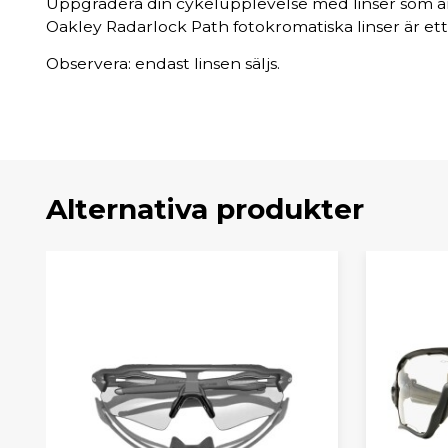
Uppgradera din cykelupplevelse med linser som anp
Oakley Radarlock Path fotokromatiska linser är ett st
Observera: endast linsen säljs.
Alternativa produkter