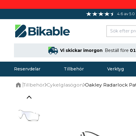
4.6 av 5.0
Vi skickar imorgon
Beställ före
01
Reservdelar
Tillbehör
Verktyg
Tillbehör
Cykelglasögon
Oakley Radarlock Pat
Home