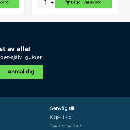
-
+
ukorg
Lägg i varukorg
t av alla!
et-själv" guider.
Anmäl dig
Genväg till:
Köpvillkor
Tävlingsvillkor