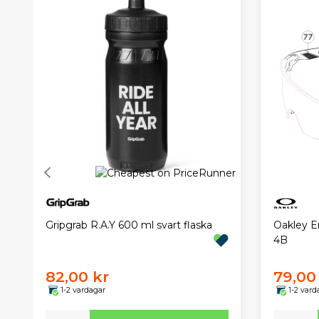
Gripgrab R.A.Y 600 ml svart flaska
Oakley E
4B
82,00 kr
79,00
1-2 vardagar
1-2 vard