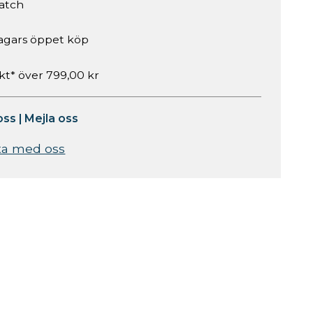
atch
agars öppet köp
akt* över 799,00 kr
oss
|
Mejla oss
ta med oss