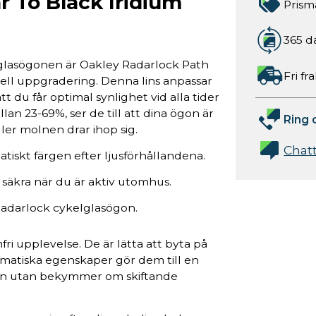
r To Black Iridium
Prism
365 d
elglasögonen är Oakley Radarlock Path
Fri fr
tiell uppgradering. Denna lins anpassar
tt du får optimal synlighet vid alla tider
an 23-69%, ser de till att dina ögon är
Ring 
er molnen drar ihop sig.
Chat
atiskt färgen efter ljusförhållandena.
 säkra när du är aktiv utomhus.
 Radarlock cykelglasögon.
fri upplevelse. De är lätta att byta på
matiska egenskaper gör dem till en
ägen utan bekymmer om skiftande