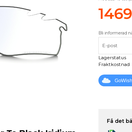
1469
Bli informerad n
E-post
Lagerstatus
Fraktkostnad
GoWis
Få det bä