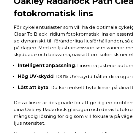
Oakley Radarlock Path Clea
fotokromatisk lins
För cykelentusiaster som vill ha de optimala cyk
Clear To Black Iridium fotokromatisk lins en essen
sig dynamiskt till föränderliga ljusförhållanden, så a
på dagen. Med en ljustransmission som varierar mell
skyddade och bekväma, oavsett om solen skiner ell
Intelligent anpassning
: Linserna justerar autom
Hög UV-skydd
: 100% UV-skydd håller dina ögon
Lätt att byta
: Du kan enkelt byta linser på dina
Dessa linser är designade för att ge dig en problem
dina Oakley Radarlock glasögon och deras fotokro
mångsidig lösning för dig som vill fokusera på v
ljusintensitet.