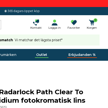
365 dagars öppet köp
0
Kontakt
Logga in
Favoriter
Korgen
ismatch
Vi matchar det lägsta priset*
rumärken
Outlet
Erbjudanden %
Radarlock Path Clear To
ridium fotokromatisk lins
5815
)