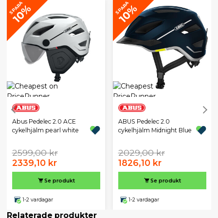
SPARA
SPARA
10%
10%
Abus Pedelec 2.0 ACE
ABUS Pedelec 2.0
cykelhjälm pearl white
cykelhjälm Midnight Blue
2599,00 kr
2029,00 kr
2339,10 kr
1826,10 kr
Se produkt
Se produkt
1-2 vardagar
1-2 vardagar
Relaterade produkter