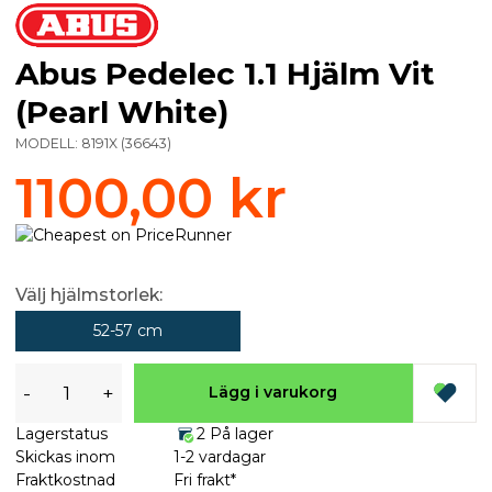
Abus Pedelec 1.1 Hjälm Vit
(Pearl White)
MODELL:
8191X
(
36643
)
1100,00 kr
Välj hjälmstorlek:
52-57 cm
-
+
Lägg i varukorg
Lagerstatus
2 På lager
Skickas inom
1-2 vardagar
Fraktkostnad
Fri frakt*