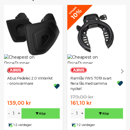
SPARA
10%
Abus Pedelec 2.0 Vinterkit
Ramlås YWS 7019 svart
- öronvärmare
flera lås med samma
nyckel
179,00 kr
139,00 kr
161,10 kr
-
+
-
+
Köp
Köp
1-2 vardagar
1-2 vardagar