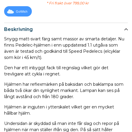
* Fri frakt över 799,00 kr
GoWish
Beskrivning
Snygg matt-svart färg samt massor av smarta detaljer. Nu
finns Pedelec-hjälmen i enn uppdaterad 1.1 utgåva som
även är testad och godkänd till Speed Pedelecs (elcyklar
som kör i 45 km/t).
Den har ett inbyggt fack till regnslag vilket gör det
trevligare att cykla i regnet.
Hjälmen har reflexmärken på baksidan och baklampa som
båda två ökar din synlighet markant. Lampan kan ses på
långt avstånd och från 180 grader.
Hjälmen är ingjuten i ytterskalet vilket ger en mycket
hållbar hjälm.
Undersidan är skyddad så man inte får slag och repor på
hjälmen när man ställer ifrån sig den. På så sätt håller