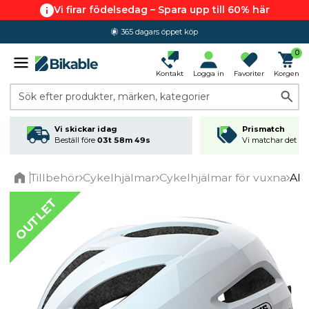
Vi firar födelsedag – Spara upp till 60% här
365 dagars öppet köp
0
Kontakt
Logga in
Favoriter
Korgen
Sök efter produkter, märken, kategorier
Vi skickar idag
Prismatch
Beställ före
03t 58m 49s
Vi matchar det läg
Tillbehör
Cykelhjälmar
Cykelhjälmar för vuxna
Abu
Home
OUTLET