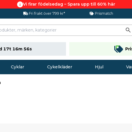
Vi firar födelsedag – Spara upp till 60% här
Fri frakt över 799 kr*
Prismatch
d 17t 16m 55s
Pr
Cyklar
Cykelkläder
Hjul
Va
a