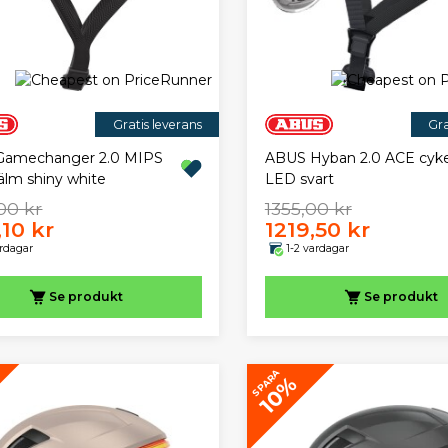
Gratis leverans
Gra
Gamechanger 2.0 MIPS
ABUS Hyban 2.0 ACE cyke
älm shiny white
LED svart
00 kr
1355,00 kr
,10 kr
1219,50 kr
ardagar
1-2 vardagar
Se produkt
Se produkt
SPARA
10%