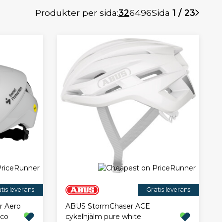
Produkter per sida:
32
64
96
Sida
1 / 23
tis leverans
Gratis leverans
r Aero
ABUS StormChaser ACE
nco
cykelhjälm pure white