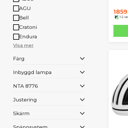
AGU
1859
Bell
1-2 v
Cratoni
Endura
Visa mer
Färg
Inbyggd lampa
NTA 8776
Justering
Skärm
Spännsystem