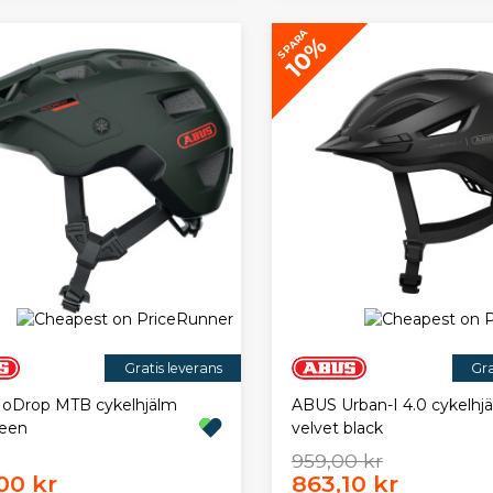
SPARA
10%
Gratis leverans
Gra
oDrop MTB cykelhjälm
ABUS Urban-I 4.0 cykelhj
reen
velvet black
959,00 kr
00 kr
863,10 kr