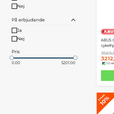
Nej
På erbjudande
Ja
Nej
ABUS 
cykelhj
Pris
3569,
3212
0.00
5201.00
1-2 v
SPARA
10%