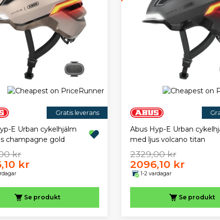
Gratis leverans
Gra
yp-E Urban cykelhjälm
Abus Hyp-E Urban cykelh
us champagne gold
med ljus volcano titan
00 kr
2329,00 kr
,10 kr
2096,10 kr
ardagar
1-2 vardagar
Se produkt
Se produkt