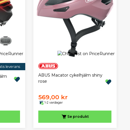
tis leverans
ABUS Macator cykelhjälm shiny
jälm
rose
569,00 kr
1-2 vardagar
Se produkt