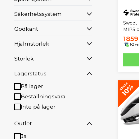
Säkerhetssystem
Sweet 
Godkänt
MIPS c
1859
Hjälmstorlek
1-2 v
Storlek
Lagerstatus
SPARA
10%
På lager
Beställningsvara
Inte på lager
Outlet
Ja