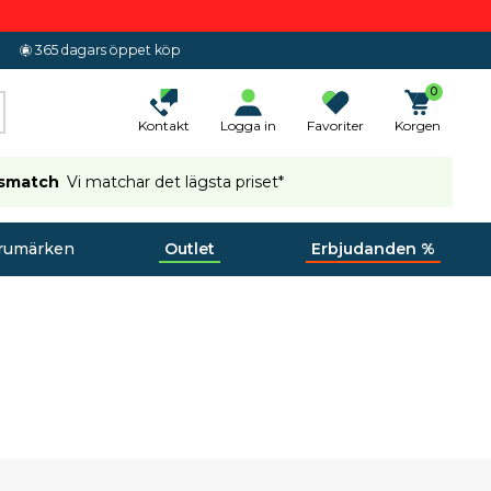
365 dagars öppet köp
0
Kontakt
Logga in
Favoriter
Korgen
ismatch
Vi matchar det lägsta priset*
rumärken
Outlet
Erbjudanden %