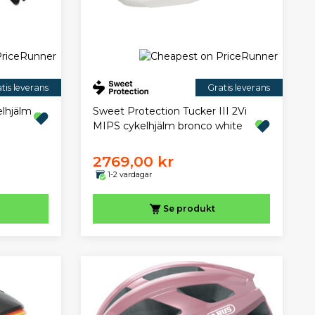
tis leverans
Gratis leverans
lhjälm
Sweet Protection Tucker III 2Vi
MIPS cykelhjälm bronco white
2769,00 kr
1-2 vardagar
Se produkt