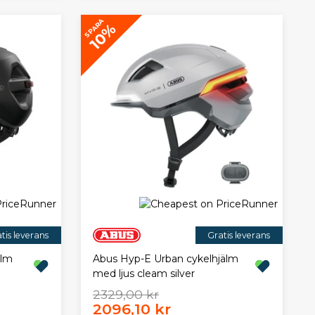
SPARA
10%
tis leverans
Gratis leverans
älm
Abus Hyp-E Urban cykelhjälm
med ljus cleam silver
2329,00 kr
2096,10 kr