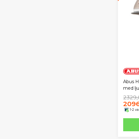
Abus H
med lj
2329,
2096
1-2 v