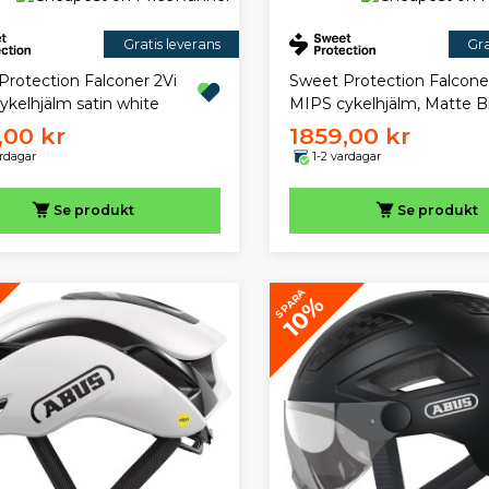
Gratis leverans
Gra
Protection Falconer 2Vi
Sweet Protection Falcone
ykelhjälm satin white
MIPS cykelhjälm, Matte B
,00 kr
1859,00 kr
ardagar
1-2 vardagar
Se produkt
Se produkt
SPARA
10%