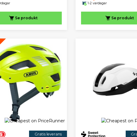
ardagar
1-2 vardagar
Se produkt
Se produkt
Gratis leverans
Gra