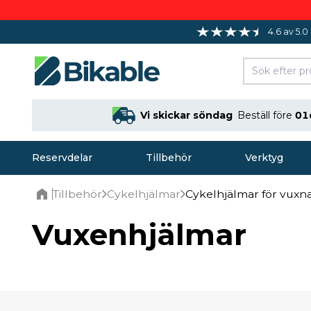
4.6 av 5.0
Vi skickar söndag
Beställ före
01
Reservdelar
Tillbehör
Verktyg
Tillbehör
Cykelhjälmar
Cykelhjälmar för vuxn
Home
Vuxenhjälmar