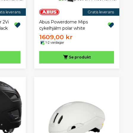
tis leverans
Gratis leverans
r 2Vi
Abus Powerdome Mips
lack
cykelhjälm polar white
1609,00 kr
1-2 vardagar
Se produkt