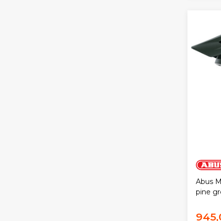
Abus M
pine g
945,