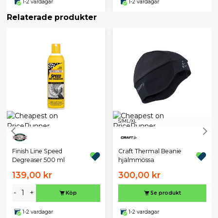
1-2 vardagar
1-2 vardagar
Relaterade produkter
S/M
L/XL
Finish Line Speed
Craft Thermal Beanie
Degreaser 500 ml
hjälmmössa
139,00 kr
300,00 kr
-
+
Köp
Se produkt
1-2 vardagar
1-2 vardagar