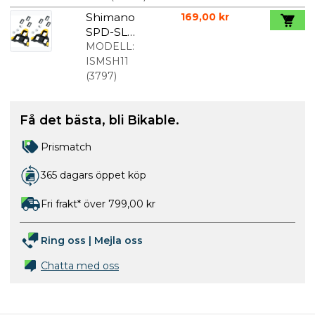
Shimano
169,00 kr
SPD-SL
klossar gul
MODELL:
ISMSH11
(
3797
)
Få det bästa, bli Bikable.
Prismatch
365 dagars öppet köp
Fri frakt* över 799,00 kr
Ring oss
|
Mejla oss
Chatta med oss