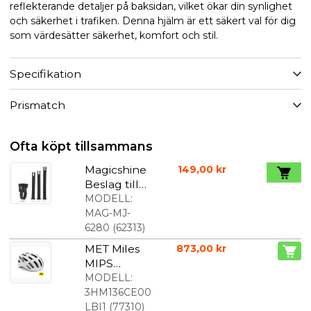
reflekterande detaljer på baksidan, vilket ökar din synlighet
och säkerhet i trafiken. Denna hjälm är ett säkert val för dig
som värdesätter säkerhet, komfort och stil.
Specifikation
Prismatch
Ofta köpt tillsammans
Magicshine
149,00 kr
Beslag till
Allty
MODELL:
Lampor
MAG-MJ-
6280
(
62313
)
MET Miles
873,00 kr
MIPS
cykelhjälm
MODELL:
white
3HM136CE00
glossy
LBI1
(
77310
)