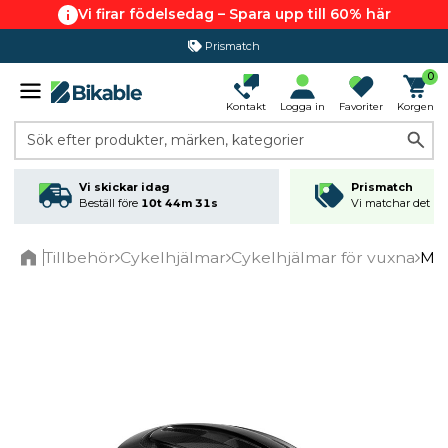
Vi firar födelsedag – Spara upp till 60% här
Prismatch
365 dagars öppet köp
0
Kontakt
Logga in
Favoriter
Korgen
Sök efter produkter, märken, kategorier
Vi skickar idag
Prismatch
Beställ före
10t 44m 31s
Vi matchar det läg
Tillbehör
Cykelhjälmar
Cykelhjälmar för vuxna
MET
Home