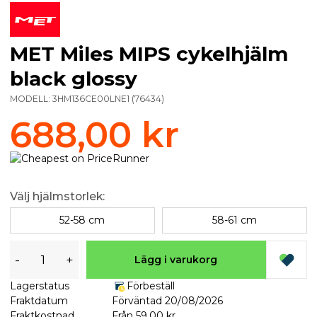
MET Miles MIPS cykelhjälm
black glossy
MODELL:
3HM136CE00LNE1
(
76434
)
688,00 kr
Välj hjälmstorlek:
52-58 cm
58-61 cm
-
+
Lägg i varukorg
Lagerstatus
Förbeställ
Fraktdatum
Förväntad 20/08/2026
Fraktkostnad
Från 59,00 kr