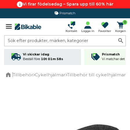
Vi firar födelsedag – Spara upp till 60% här
Prismatch
365 dagars öppet köp
0
Kontakt
Logga in
Favoriter
Korgen
Sök efter produkter, märken, kategorier
Vi skickar idag
Prismatch
Beställ före
10t 01m 57s
Vi matchar det läg
Tillbehör
Cykelhjälmar
Tillbehör till cykelhjälmar
A
Home