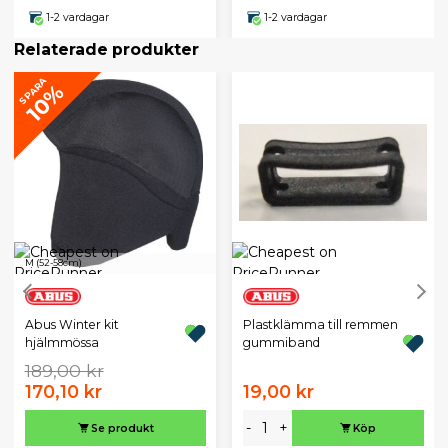
1-2 vardagar
1-2 vardagar
Relaterade produkter
SPARA
10%
M (52-58cm)
Abus Winter kit
Plastklämma till remmen
hjälmmössa
gummiband
189,00 kr
170,10 kr
19,00 kr
-
+
Se produkt
Köp