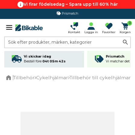
Vi firar födelsedag – Spara upp till 60% här
Prismatch
365 dagars öppet köp
0
Kontakt
Logga in
Favoriter
Korgen
Sök efter produkter, märken, kategorier
Vi skickar idag
Prismatch
Beställ före
04t 05m 42s
Vi matchar det läg
Tillbehör
Cykelhjälmar
Tillbehör till cykelhjälmar
G
Home