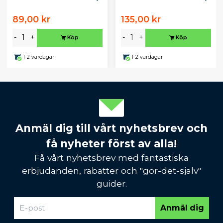
89,00 kr
135,00 kr
-
+
-
+
Köp
Köp
1-2 vardagar
1-2 vardagar
Anmäl dig till vårt nyhetsbrev och
få nyheter först av alla!
Få vårt nyhetsbrev med fantastiska
erbjudanden, rabatter och "gör-det-själv"
guider.
Anmäl dig