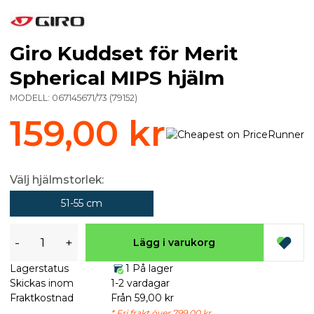
Giro Kuddset för Merit
Spherical MIPS hjälm
MODELL:
067145671/73
(
79152
)
159,00 kr
Välj hjälmstorlek:
51-55 cm
-
+
Lägg i varukorg
Lagerstatus
1 På lager
Skickas inom
1-2 vardagar
Fraktkostnad
Från 59,00 kr
* Fri frakt över 799,00 kr