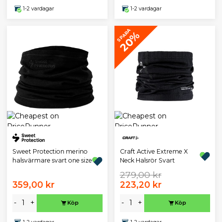
1-2 vardagar
1-2 vardagar
SPARA
20%
Sweet Protection merino
Craft Active Extreme X
halsvärmare svart one size
Neck Halsrör Svart
279,00 kr
359,00 kr
223,20 kr
-
+
-
+
Köp
Köp