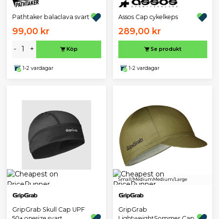
Pathtaker balaclava svart
Assos Cap cykelkeps
99,00 kr
289,00 kr
-
+
Köp
Se produkt
1-2 vardagar
1-2 vardagar
Small/Medium
Medium/Large
GripGrab Skull Cap UPF
GripGrab
50+ onesize svart
LightweightSommer Cap,