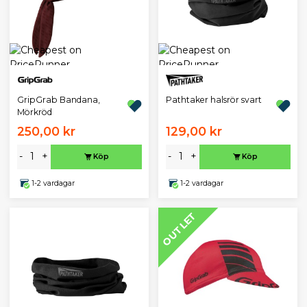
GripGrab Bandana,
Pathtaker halsrör svart
Mörkröd
250,00 kr
129,00 kr
-
+
-
+
Köp
Köp
1-2 vardagar
1-2 vardagar
OUTLET