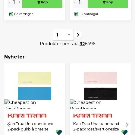
-
+
-
+
Köp
Köp
1-2 vardagar
1-2 vardagar
1
Produkter per sida:
32
64
96
Nyheter
Kari Traa Una pannband
Kari Traa Una pannband
2-pack gul/blå onesize
2-pack rosa/svart onesize