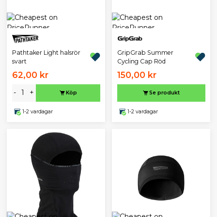
Pathtaker Light halsrör
GripGrab Summer
svart
Cycling Cap Röd
62,00 kr
150,00 kr
-
+
Köp
Se produkt
1-2 vardagar
1-2 vardagar