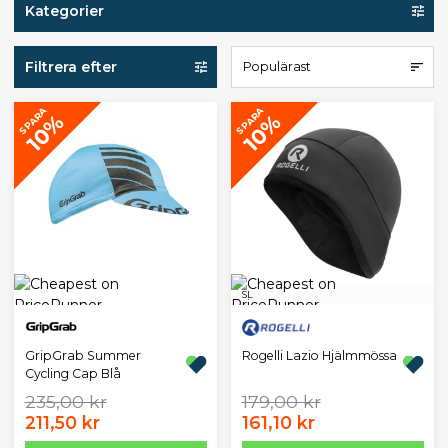
Kategorier
Filtrera efter
Populärast
SPARA
SPARA
10%
10%
S
L
GripGrab Summer
Rogelli Lazio Hjälmmössa
Cycling Cap Blå
235,00 kr
179,00 kr
211,50 kr
161,10 kr