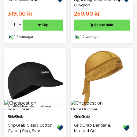
Olivgrön
319,00 kr
250,00 kr
-
+
Köp
Se produkt
1-2 vardagar
1-2 vardagar
Small/Medium
Medium/Large
GripGrab Classic Cotton
GripGrab Bandana,
Cycling Cap, Svart
Mustard Gul