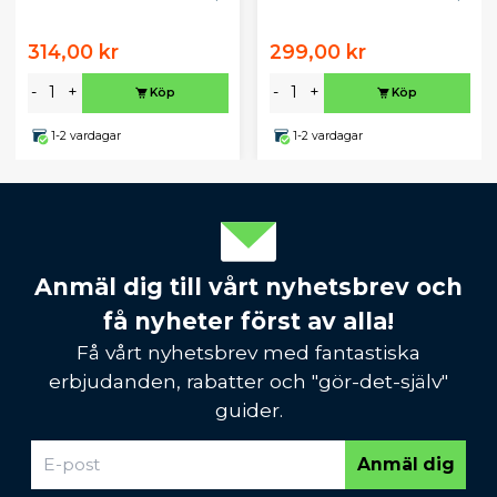
314,00 kr
299,00 kr
-
+
-
+
Köp
Köp
1-2 vardagar
1-2 vardagar
Anmäl dig till vårt nyhetsbrev och
få nyheter först av alla!
Få vårt nyhetsbrev med fantastiska
erbjudanden, rabatter och "gör-det-själv"
guider.
Anmäl dig