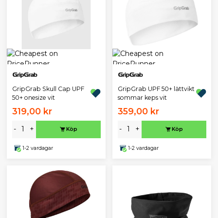
GripGrab Skull Cap UPF
GripGrab UPF 50+ lättvikt
50+ onesize vit
sommar keps vit
319,00 kr
359,00 kr
-
+
-
+
Köp
Köp
1-2 vardagar
1-2 vardagar