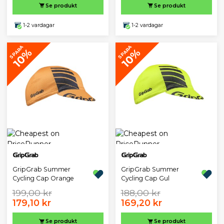
Se produkt
Se produkt
1-2 vardagar
1-2 vardagar
SPARA
SPARA
10%
10%
GripGrab Summer
GripGrab Summer
Cycling Cap Orange
Cycling Cap Gul
199,00 kr
188,00 kr
179,10 kr
169,20 kr
Se produkt
Se produkt