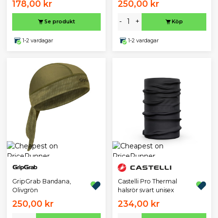
178,00 kr
250,00 kr
-
+
Se produkt
Köp
1-2 vardagar
1-2 vardagar
GripGrab Bandana,
Castelli Pro Thermal
Olivgrön
halsrör svart unisex
250,00 kr
234,00 kr