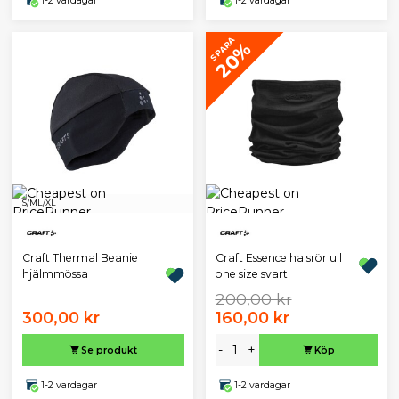
1-2 vardagar
1-2 vardagar
SPARA
20%
S/M
L/XL
Craft Thermal Beanie
Craft Essence halsrör ull
hjälmmössa
one size svart
200,00 kr
300,00 kr
160,00 kr
-
+
Se produkt
Köp
1-2 vardagar
1-2 vardagar