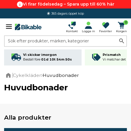
Vi firar födelsedag – Spara upp till 60% här
365 dagars öppet köp
0
Kontakt
Logga in
Favoriter
Korgen
Sök efter produkter, märken, kategorier
Vi skickar imorgon
Prismatch
Beställ före
01d 10t 54m 49s
Vi matchar det läg
Cykelkläder
Huvudbonader
Home
Huvudbonader
Alla produkter