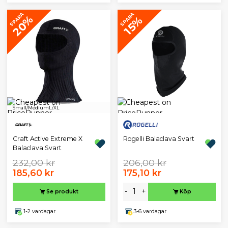
SPARA
SPARA
20%
15%
Small/Medium
L/XL
Rogelli Balaclava Svart
Craft Active Extreme X
Balaclava Svart
232,00 kr
206,00 kr
185,60 kr
175,10 kr
-
+
Se produkt
Köp
1-2 vardagar
3-6 vardagar