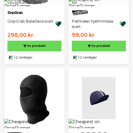
S (54-57)
M (57-60)
L (60-63)
S/M
GripGrab Balaclava svart
Pathtaker hjälmmössa
svart
298,00 kr
99,00 kr
Se produkt
Se produkt
1-2 vardagar
1-2 vardagar