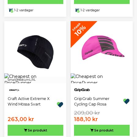
1-2 vardagar
1-2 vardagar
SPARA
10%
Small/Medium
L/XL
GripGrab Summer
Craft Active Extreme X
Cycling Cap Rosa
Wind Mössa Svart
209,00 kr
263,00 kr
188,10 kr
Se produkt
Se produkt