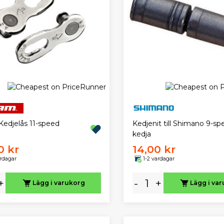
edjelås 11-speed
Kedjenit till Shimano 9-sp
kedja
0 kr
14,00 kr
ardagar
1-2 vardagar
+
-
+
Lägg i varukorg
Lägg i va