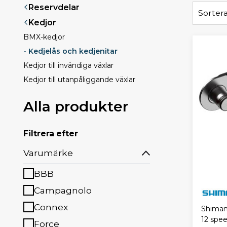
Reservdelar
Sortera
Kedjor
BMX-kedjor
- Kedjelås och kedjenitar
Kedjor till invändiga växlar
Kedjor till utanpåliggande växlar
Alla produkter
Filtrera efter
Varumärke
BBB
Campagnolo
Connex
Shiman
12 spe
Force