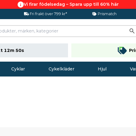
Vi firar födelsedag – Spara upp till 60% här
Fri frakt över 799 kr*
Prismatch
t 12m 49s
Pr
Cyklar
Cykelkläder
Hjul
Va