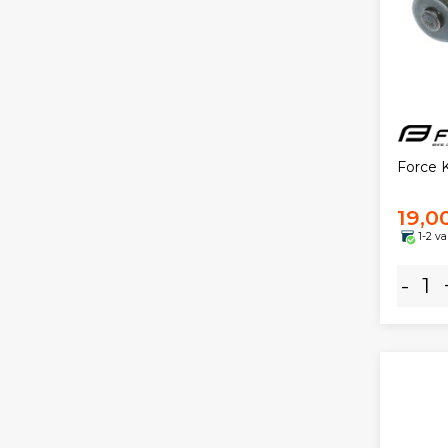
Force K
19,0
1-2 v
-