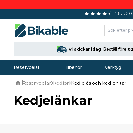
4.6 av 5.0
Vi skickar idag
Beställ före
02
Reservdelar
Tillbehör
Verktyg
Reservdelar
Kedjor
Kedjelås och kedjenitar
Home
Kedjelänkar