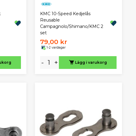
KMC 10-Speed Kedjelås
k
Reusable
Campagnolo/Shimano/KMC 2
set
79,00 kr
1-2 vardagar
-
+
rukorg
Lägg i varukorg