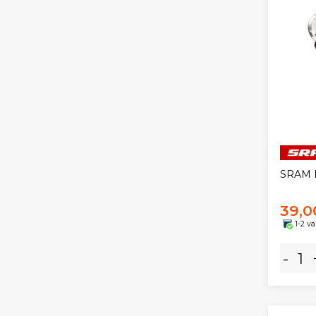
SRAM K
39,0
1-2 v
-