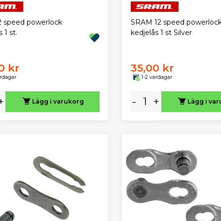
2 speed powerlock
SRAM 12 speed powerloc
 1 st.
kedjelås 1 st Silver
0 kr
35,00 kr
ardagar
1-2 vardagar
+
-
+
Lägg i varukorg
Lägg i va