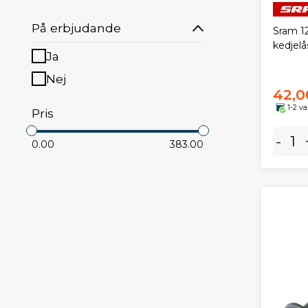
På erbjudande
Sram 1
kedjelås
Ja
Nej
42,0
1-2 v
Pris
-
0.00
383.00