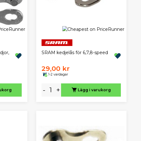
jor,
SRAM kedjelås för 6,7,8-speed
29,00 kr
1-2 vardagar
-
+
rukorg
Lägg i varukorg