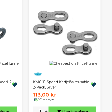
KMC 11-Speed Kedjelås reusable
peed, 2
2-Pack, Silver
113,00 kr
1-2 vardagar
-
+
rukorg
Lägg i varukorg