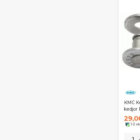
KMC Ked
kedjor
29,0
1-2 v
-