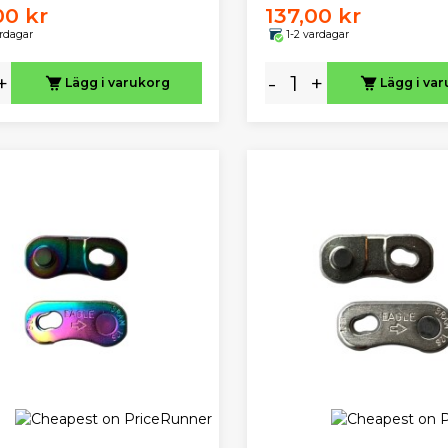
00 kr
137,00 kr
ardagar
1-2 vardagar
+
-
+
Lägg i varukorg
Lägg i va