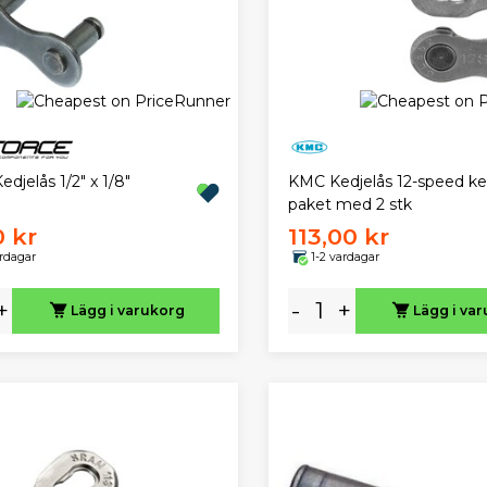
edjelås 1/2" x 1/8"
KMC Kedjelås 12-speed ked
paket med 2 stk
0 kr
113,00 kr
ardagar
1-2 vardagar
+
-
+
Lägg i varukorg
Lägg i va