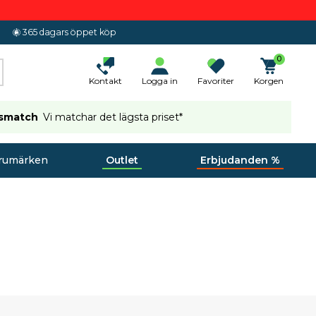
365 dagars öppet köp
0
Kontakt
Logga in
Favoriter
Korgen
ismatch
Vi matchar det lägsta priset*
rumärken
Outlet
Erbjudanden %