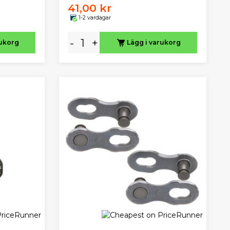
41,00 kr
1-2 vardagar
-
+
rukorg
Lägg i varukorg