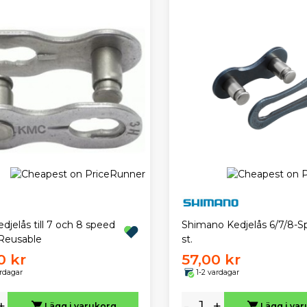
jelås till 7 och 8 speed
Shimano Kedjelås 6/7/8-S
 Reusable
st.
0 kr
57,00 kr
ardagar
1-2 vardagar
+
-
+
Lägg i varukorg
Lägg i va