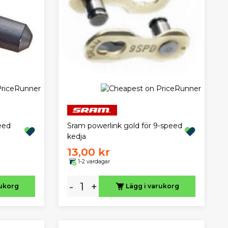
eed
Sram powerlink gold för 9-speed
kedja
13,00 kr
1-2 vardagar
-
+
rukorg
Lägg i varukorg