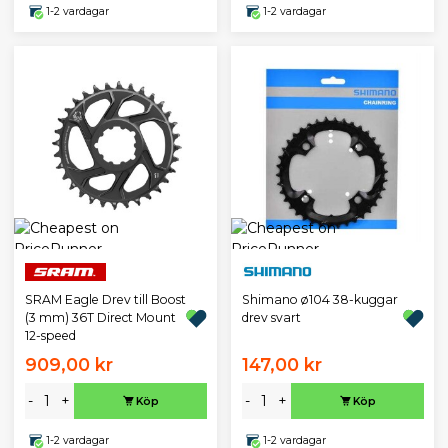
1-2 vardagar
1-2 vardagar
SRAM Eagle Drev till Boost
Shimano ø104 38-kuggar
(3 mm) 36T Direct Mount
drev svart
12-speed
909,00 kr
147,00 kr
-
+
-
+
Köp
Köp
1-2 vardagar
1-2 vardagar