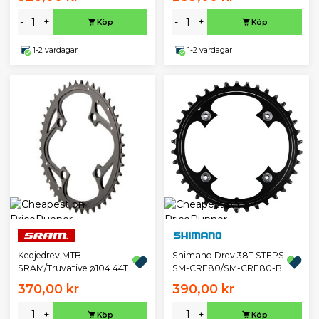
-
+
-
+
Köp
Köp
1-2 vardagar
1-2 vardagar
Kedjedrev MTB
Shimano Drev 38T STEPS
SRAM/Truvative ø104 44T
SM-CRE80/SM-CRE80-B
370,00 kr
390,00 kr
-
+
-
+
Köp
Köp