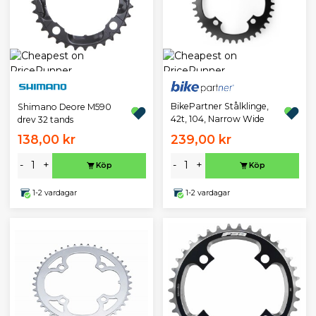
BikePartner Stålklinge,
Shimano Deore M590
42t, 104, Narrow Wide
drev 32 tands
138,00 kr
239,00 kr
-
+
-
+
Köp
Köp
1-2 vardagar
1-2 vardagar