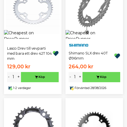
Lasco Drev till vevparti
Shimano SLX drev 40T
med bara ett drev 42T 104
Ø96mm
mm
129,00 kr
264,00 kr
-
+
-
+
Köp
Köp
1-2 vardagar
Förväntad 28/08/2026