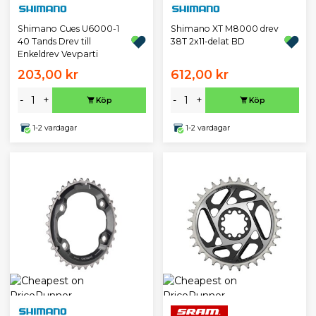
Shimano Cues U6000-1
Shimano XT M8000 drev
40 Tands Drev till
38T 2x11-delat BD
Enkeldrev Vevparti
203,00 kr
612,00 kr
-
+
-
+
Köp
Köp
1-2 vardagar
1-2 vardagar