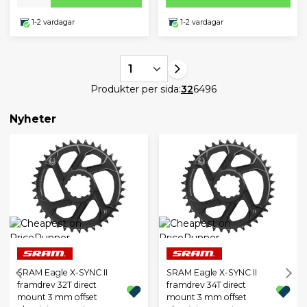
1-2 vardagar
1-2 vardagar
1
Produkter per sida:
32
64
96
Nyheter
SRAM Eagle X-SYNC II
SRAM Eagle X-SYNC II
framdrev 32T direct
framdrev 34T direct
mount 3 mm offset
mount 3 mm offset