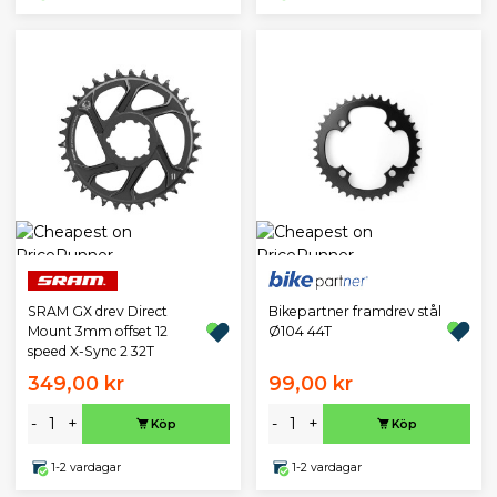
Bikepartner framdrev stål
SRAM GX drev Direct
Ø104 44T
Mount 3mm offset 12
speed X-Sync 2 32T
349,00 kr
99,00 kr
-
+
-
+
Köp
Köp
1-2 vardagar
1-2 vardagar