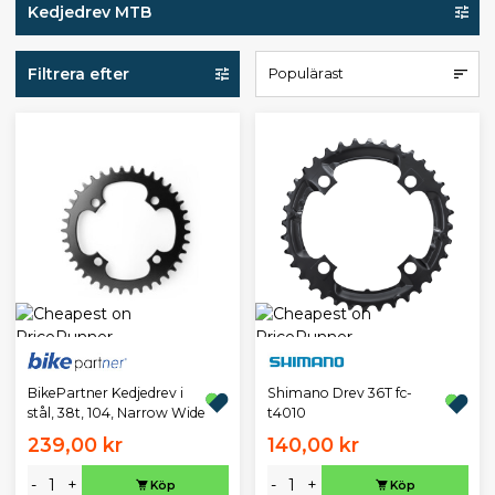
Kedjedrev MTB
Filtrera efter
Populärast
BikePartner Kedjedrev i
Shimano Drev 36T fc-
stål, 38t, 104, Narrow Wide
t4010
239,00 kr
140,00 kr
-
+
-
+
Köp
Köp