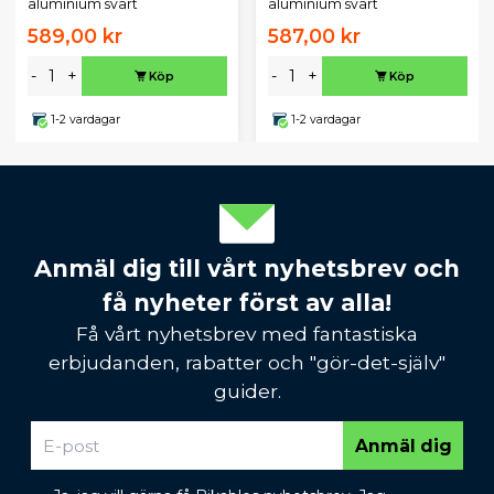
aluminium svart
aluminium svart
589,00 kr
587,00 kr
-
+
-
+
Köp
Köp
1-2 vardagar
1-2 vardagar
Anmäl dig till vårt nyhetsbrev och
få nyheter först av alla!
Få vårt nyhetsbrev med fantastiska
erbjudanden, rabatter och "gör-det-själv"
guider.
Anmäl dig