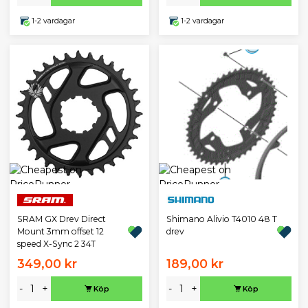
1-2 vardagar
1-2 vardagar
SRAM GX Drev Direct
Shimano Alivio T4010 48 T
Mount 3mm offset 12
drev
speed X-Sync 2 34T
349,00 kr
189,00 kr
-
+
-
+
Köp
Köp