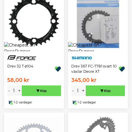
Drev 32 T ø104
Drev 36T FC-T781 svart 10
växlar Deore XT
58,00 kr
345,00 kr
-
+
-
+
Köp
Köp
1-2 vardagar
1-2 vardagar