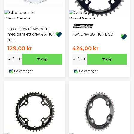
Lasco Drev till vevparti
FSA Drev 38T 104 BCD
med bara ett drev 46T 104
mm
129,00 kr
424,00 kr
-
+
-
+
Köp
Köp
1-2 vardagar
1-2 vardagar