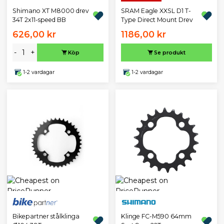
Shimano XT M8000 drev
SRAM Eagle XXSL D1 T-
34T 2x11-speed BB
Type Direct Mount Drev
626,00 kr
1186,00 kr
-
+
Köp
Se produkt
1-2 vardagar
1-2 vardagar
Bikepartner stålklinga
Klinge FC-M590 64mm