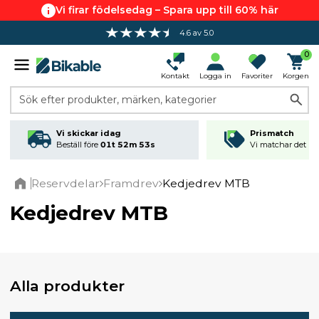
Vi firar födelsedag – Spara upp till 60% här
4.6 av 5.0
Fri frakt över 799 kr*
0
Kontakt
Logga in
Favoriter
Korgen
Sök efter produkter, märken, kategorier
Vi skickar idag
Prismatch
Beställ före
01t 52m 53s
Vi matchar det läg
Reservdelar
Framdrev
Kedjedrev MTB
Home
Kedjedrev MTB
Alla produkter