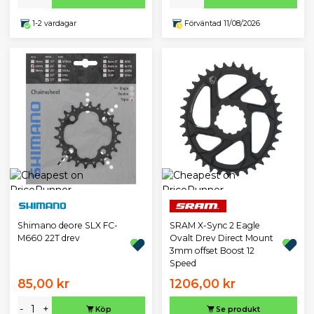
1-2 vardagar
Förväntad 11/08/2026
Shimano deore SLX FC-
SRAM X-Sync 2 Eagle
M660 22T drev
Ovalt Drev Direct Mount
3mm offset Boost 12
Speed
85,00 kr
1206,00 kr
-
+
Köp
Se produkt