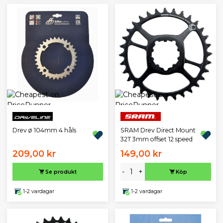
Drev ø 104mm 4 håls
SRAM Drev Direct Mount
32T 3mm offset 12 speed
209,00 kr
149,00 kr
-
+
Se produkt
Köp
1-2 vardagar
1-2 vardagar