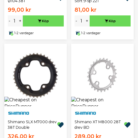
Ø104 38T
Sort 9-sp 22T
99,00 kr
81,00 kr
-
+
-
+
Köp
Köp
1-2 vardagar
1-2 vardagar
Shimano SLX M7000 drev
Shimano XT M8000 28T
38T Double
drev BD
326,00 kr
289,00 kr