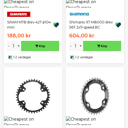
SRAM MTB drev 42T ø104
Shimano XT M8000 drev
mm
36T 2x11-speed BC
188,00 kr
604,00 kr
-
+
-
+
Köp
Köp
1-2 vardagar
1-2 vardagar